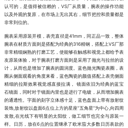
认可的，是值得被信赖的，VS厂从质量，腕表的操作功能
以及外观的复原，在市场上无出其右，细节把控和质量都是
非常到位的。
腕表采用原装开模，表壳直径是41mm，同正品一致，整体
腕表在材质方面则是搭配为经典的316精钢，搭配上VS厂那
非常精细娴熟的打磨工艺，使能够在触感和视觉上都给予表
友原装体验，对于腕表打磨方面则是采用了抛光与拉丝的设
计，从而也是增加了腕表的圆润度。蓝色抛光陶瓷表圈，表
圈从侧面观看的角度来看，蓝色陶瓷的颜值搭配上表壳侧面
精细的拉斯效果视觉感直接拉满， 镜面依旧为经典的蓝宝
石镜面，同时对于镜面内里也是进行了电镀，从而增加腕表
的通透性。字面的刻字立体感十足，蓝色盘面上带有放射纹
装饰,放射纹以盘面6点位上方的星座“五角星”为中心,向四周
发散,在光线下有明显的太阳纹，做工细节也完全与原装一
样。日历，放在6点的位置继承了欧米茄大多数日历表款的