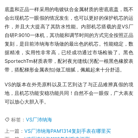
底盖和正品一样采用的电镀钛合金属材质的密底底盖，既不
会出现机芯一眼假的情况发生，也可以更好的保护机芯的运
作，并且大大提高了其防水性能。内部机芯搭载的是VS厂
自研P.9010一体机，其功能和调节时间的方式完全按照正品
复刻，是目前沛纳海市场做的最出色的机芯。性能稳定，数
据精准，实用性非常高，已经成功通过市场检验了。黑色
SportechTm材质表带，配衬夜光缝线(另配一根黑色橡胶表
带，搭配梯形金属表扣)做工细腻，佩戴起来十分舒适。
VS的版本在外壳原料以及工艺到达了与正品难辨真假的境
地，且机芯功能安稳功能共同！自然不会一眼假，广大表友
可以放心大胆入手。
标签：
VS厂沛纳海
上一篇：
VS厂沛纳海PAM1314复刻手表在哪里买