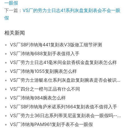
一眼假
下一篇：
VS厂的劳力士日志41系列灰盘复刻表会不会一眼
假
相关新闻
VS厂SBF沛纳海441复刻表V3版做工细节评测
VS厂沛纳海688复刻手表值得入手
VS厂劳力士日志41毫米间金款香槟金盘复刻表怎么样
VS厂沛纳海1055复刻腕表怎么样
VS厂劳力士游艇名仕系列灰盘款复刻腕表是否会被识别为假表
VS厂四分之一橙与正品有什么不同
VS厂沛纳海984腕表怎么样
VS厂SBF沛纳海庐米诺系列1664复刻表值不值得入手
VS厂劳力士36日志系列蒂芙尼蓝复刻表会一眼假吗--VS厂日志系列36型手表如何
VS厂沛纳海PAM961复刻手表不会一眼假