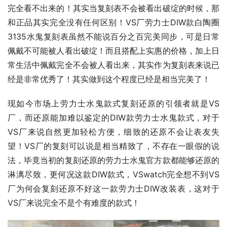
完全看不出来的！其实当复刻表不会被看出破绽的时候，那
和正品其实完全没有任何区别！VS厂劳力士DIW款白陶圈
3135水鬼复刻表虽然不能说百分之百完美同步，可是日常
佩戴不可能被人看出破绽！而且搭配上实惠的价格，加上日
常生活中佩戴完全不会被人看出来，其实作为复刻表来说已
经是非常优秀了！其实做到这个程度已经是相当完美了！
现如今市场上劳力士水鬼款式复刻还原的引领者就是VS
厂，而还原能加难以鉴定的DIW款劳力士水鬼款式，对于
VS厂来说自然更加轻松方便，细致的还原不会让表友失
望！VS厂的复刻可以说是相当精致了，不存在一眼假的说
法，毕竟当初的复刻还原的劳力士水鬼官方款都能够还原的
淋漓尽致，更何况这款DIW款式，VSwatch完全想不到VS
厂为何会复刻还原不好这一款劳力士DIW改装表，这对于
VS厂来说完全不是个有难度的款式！