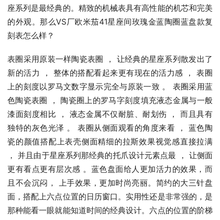
座系列是最经典的。精致的机械表具有高性能的机芯和完美
的外观。那么VS厂欧米茄41星座间玫瑰金蓝陶圈蓝盘款复
刻表怎么样？
表圈采用原装一样陶瓷表圈 ， 让经典的星座系列散发出了
新的活力 ， 整体的搭配看起来更有现在的活力感 ， 表圈
上的刻度以罗马文数字显示完全与原装一致 。 表圈采用蓝
色陶瓷表圈 ， 陶瓷圈上的罗马字刻度填充液态金属与一般
漆面刻度相比 ， 液态金属不仅耐脏、耐划伤 ， 而且具有
独特的灰色光泽 。 表圈从侧面观看的角度来看 ， 蓝色陶
瓷的颜值搭配上表壳侧面精细的拉斯效果视觉感直接拉满 
， 并且由于星座系列那经典的托爪设计元素点最 ， 让侧面
更有看点更有层次感 。蓝色盘面给人更加活力的效果，而
且不会沉闷， 上手效果，更加时尚亮丽。简约的大三针盘
面，搭配上六点位置的日历窗口。实用性还是非常强的，是
那种能看一眼就能知道时间的经典设计。六点的位置的阶梯