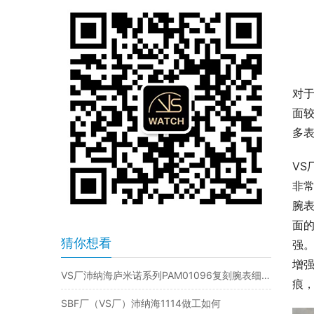
对
面
多
VS
非常
腕
面
猜你想看
强
增
VS厂沛纳海庐米诺系列PAM01096复刻腕表细节评测
痕
SBF厂（VS厂）沛纳海1114做工如何