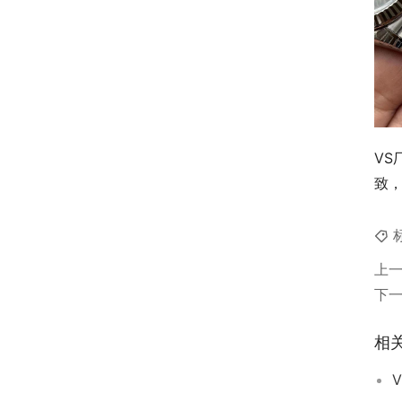
VS
致
上
下
相