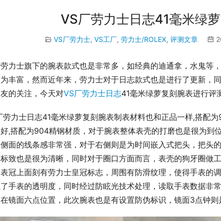
VS厂劳力士日志41毫米绿
VS厂劳力士
,
VS工厂
,
劳力士/ROLEX
,
评测文章
2
于劳力士旗下的腕表款式也是非常多，如经典的迪通拿，水鬼等
较为丰富，然而近年来，劳力士对于日志款式也是进行了更新，
表友的关注，今天对
VS厂劳力士日志
41毫米绿萝复刻腕表进行评
厂劳力士日志41毫米绿萝复刻腕表制表材料也和正品一样,搭配为
好,搭配为904精钢材质，对于腕表整体表壳的打磨也是很为到
表侧面的线条感非常强，对于右侧则是为时间嵌入式把头，把头
的标致也是很为清晰，同时对于圈口方面而言，表壳的狗牙圈做
。表冠上面刻有劳力士皇冠标志，周围有防滑纹理，使得手表的
强了手表的透明度，同时经过防眩光技术处理，读取手表数据非
，在镜面六点位置，此次腕表也是有设置防伪标识，镜面3点钟则