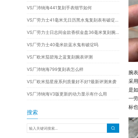
VS厂沛纳海441复刻手表细节如何
VS厂劳力士41毫米无日历黑水鬼复刻表有破绽吗（复刻腕表值得入手吗）
VS厂劳力士日志间金款香槟金盘36毫米复刻腕表怎么样
VS厂劳力士40毫米款蓝水鬼有破绽吗
VS厂欧米茄碧海之蓝复刻腕表评测
VS厂沛纳海799复刻表怎么样
腕
采用
VS厂欧米茄星座系列质量好不好?最新评测来袭
是
VS厂沛纳海V3版更新的动力显示有什么用
一劳
标
搜索