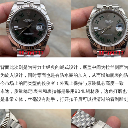
表背面此次则是为劳力士经典的蚝式设计，底盖中间为拉丝侧面
为旋入设计，同时背面也是有防水圈的加入，从而增加腕表的防水力
如今市场上的同类型的佼佼者！外观上保持与原装机芯高度一致，
永逸，质量稳定!表带和表扣都是采用904L钢材质，边角打磨
也是非常立体，丝毫没有刮手，打开扣子后可以很清晰的看到雕