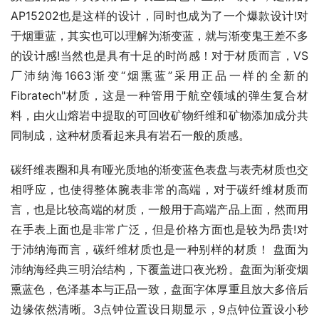
AP15202也是这样的设计，同时也成为了一个爆款设计!对
于烟重蓝，其实也可以理解为渐变蓝，就与渐变鬼王差不多
的设计感!当然也是具有十足的时尚感！对于材质而言，VS
厂沛纳海1663渐变“烟熏蓝”采用正品一样的全新的
Fibratech"材质，这是一种管用于航空领域的弹生复合材
料，由火山熔岩中提取的可回收矿物纤维和矿物添加成分共
同制成，这种材质看起来具有岩石一般的质感。
碳纤维表圈和具有哑光质地的渐变蓝色表盘与表壳材质也交
相呼应，也使得整体腕表非常的高端，对于碳纤维材质而
言，也是比较高端的材质，一般用于高端产品上面，然而用
在手表上面也是非常广泛，但是价格方面也是较为昂贵!对
于沛纳海而言，碳纤维材质也是一种别样的材质！ 盘面为
沛纳海经典三明治结构，下覆盖进口夜光粉。盘面为渐变烟
熏蓝色，色泽基本与正品一致，盘面字体厚重且放大多倍后
边缘依然清晰。3点钟位置设日期显示，9点钟位置设小秒