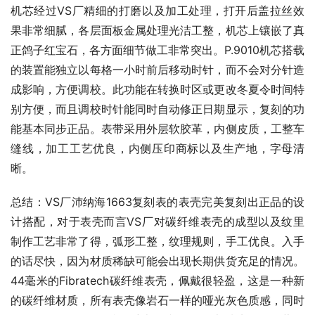
机芯经过VS厂精细的打磨以及加工处理，打开后盖拉丝效
果非常细腻，各层面板金属处理光洁工整，机芯上镶嵌了真
正鸽子红宝石，各方面细节做工非常突出。P.9010机芯搭载
的装置能独立以每格一小时前后移动时针，而不会对分针造
成影响，方便调校。此功能在转换时区或更改冬夏令时间特
别方便，而且调校时针能同时自动修正日期显示，复刻的功
能基本同步正品。表带采用外层软胶革，内侧皮质，工整车
缝线，加工工艺优良，内侧压印商标以及生产地，字母清
晰。
总结：VS厂沛纳海1663复刻表的表壳完美复刻出正品的设
计搭配，对于表壳而言VS厂对碳纤维表壳的成型以及纹里
制作工艺非常了得，弧形工整，纹理规则，手工优良。入手
的话尽快，因为材质稀缺可能会出现长期供货充足的情况。
44毫米的Fibratech碳纤维表壳，佩戴很轻盈，这是一种新
的碳纤维材质，所有表壳像岩石一样的哑光灰色质感，同时