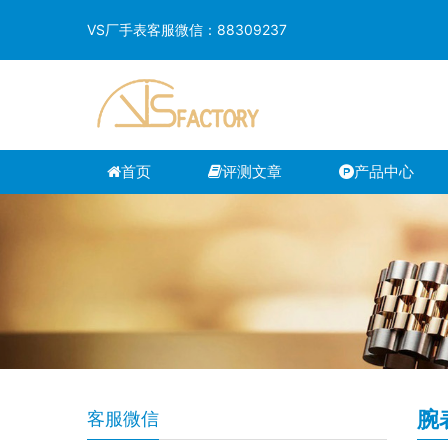
VS厂手表客服微信：88309237
首页
评测文章
产品中心
腕
客服微信