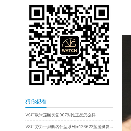
猜你想看
VS厂欧米茄幽灵党007对比正品怎么样
VS厂劳力士游艇名仕型系列m126622蓝游艇复刻表是否值得入手-VS手表怎么样