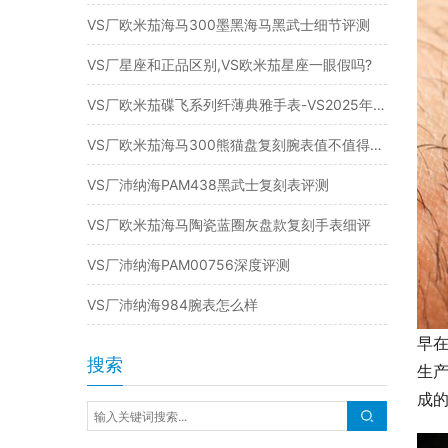
VS厂欧米茄海马300墨黑海马黑武士细节评测
VS厂星座和正品区别,VS欧米茄星座一眼假吗?
VS厂欧米茄碟飞系列纤薄典雅手表-VS2025年新品复刻表
VS厂欧米茄海马300熊猫盘复刻腕表值不值得入手
VS厂沛纳海PAM438黑武士复刻表评测
VS厂欧米茄海马陶瓷蓝圈灰盘款复刻手表细评
VS厂沛纳海PAM00756深度评测
VS厂沛纳海984腕表怎么样
早在
搜索
生产
成