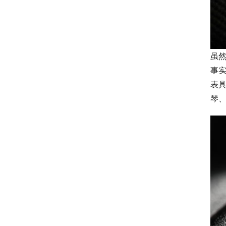
虽
事实
表
琴