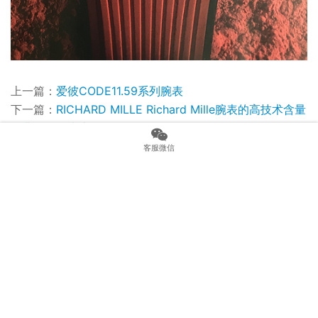
上一篇：
爱彼CODE11.59系列腕表
下一篇：
​RICHARD MILLE Richard Mille腕表的高技术含量
绝非仅限于表壳
客服微信
相关新闻
观看Matthew Stafford在超级碗游行期间佩戴百达翡丽Aquanaut
Pre-SIHH 2019 喜欢FPJOURNE吗？想入手这款，2019年是你唯一的机会
V6厂泰格豪雅竞潜300怎么样?
推出全新FP Journe Automatique腕表，堪称经典
罗伯特·雷德福(Robert Redford)在《迷失》中佩戴精工SKX009腕表搁浅在海上
第二种意见当我们攻击日期窗口时，我们批评的是错误的东西——这只手表证明了这一点