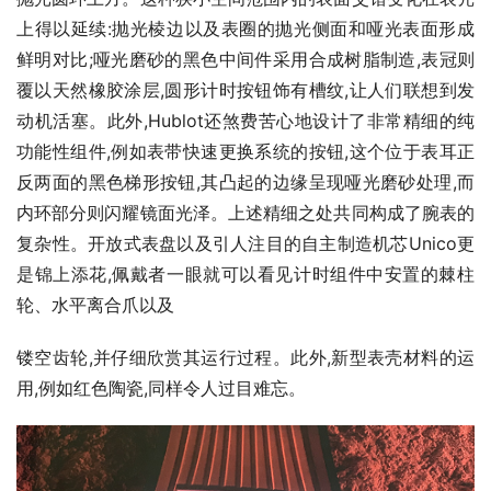
上得以延续:抛光棱边以及表圈的抛光侧面和哑光表面形成
鲜明对比;哑光磨砂的黑色中间件采用合成树脂制造,表冠则
覆以天然橡胶涂层,圆形计时按钮饰有槽纹,让人们联想到发
动机活塞。此外,Hublot还煞费苦心地设计了非常精细的纯
功能性组件,例如表带快速更换系统的按钮,这个位于表耳正
反两面的黑色梯形按钮,其凸起的边缘呈现哑光磨砂处理,而
内环部分则闪耀镜面光泽。上述精细之处共同构成了腕表的
复杂性。开放式表盘以及引人注目的自主制造机芯Unico更
是锦上添花,佩戴者一眼就可以看见计时组件中安置的棘柱
轮、水平离合爪以及
镂空齿轮,并仔细欣赏其运行过程。此外,新型表壳材料的运
用,例如红色陶瓷,同样令人过目难忘。