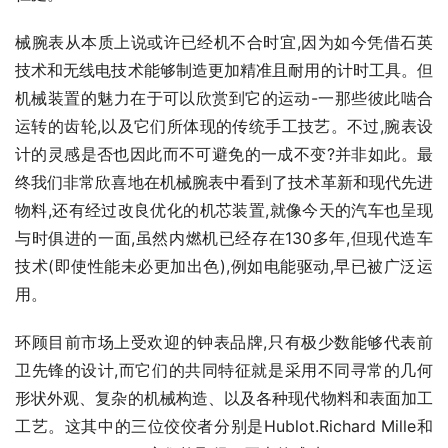
械腕表从本质上说或许已经机不合时宜,因为如今凭借石英
技术和无线电技术能够制造更加精准且耐用的计时工具。但
机械装置的魅力在于可以欣赏到它的运动-一那些彼此啮合
运转的齿轮,以及它们所体现的传统手工技艺。不过,腕表设
计的灵感是否也因此而不可避免的一成不变?并非如此。最
终我们非常欣喜地在机械腕表中看到了技术革新和现代先进
物料,还有经过改良优化的机芯装置,就像今天的汽车也呈现
与时俱进的一面,虽然内燃机已经存在130多年,但现代造车
技术(即使性能未必更加出色),例如电能驱动,早已被广泛运
用。
环顾目前市场上受欢迎的钟表品牌,只有极少数能够代表前
卫先锋的设计,而它们的共同特征就是采用不同寻常的几何
形状外观、复杂的机械构造、以及各种现代物料和表面加工
工艺。这其中的三位佼佼者分别是Hublot.Richard Mille和