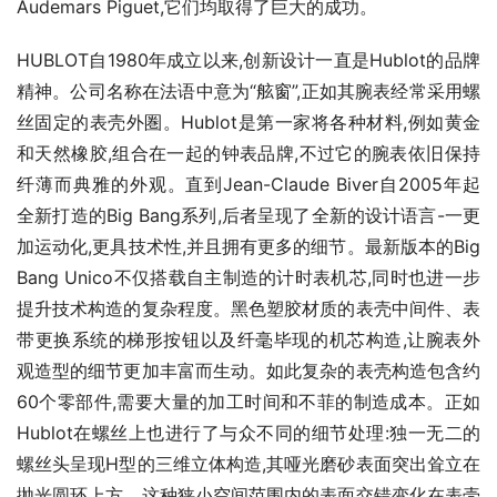
Audemars Piguet,它们均取得了巨大的成功。
HUBLOT自1980年成立以来,创新设计一直是Hublot的品牌
精神。公司名称在法语中意为“舷窗”,正如其腕表经常采用螺
丝固定的表壳外圏。Hublot是第一家将各种材料,例如黄金
和天然橡胶,组合在一起的钟表品牌,不过它的腕表依旧保持
纤薄而典雅的外观。直到Jean-Claude Biver自2005年起
全新打造的Big Bang系列,后者呈现了全新的设计语言-一更
加运动化,更具技术性,并且拥有更多的细节。最新版本的Big 
Bang Unico不仅搭载自主制造的计时表机芯,同时也进一步
提升技术构造的复杂程度。黑色塑胶材质的表壳中间件、表
带更换系统的梯形按钮以及纤毫毕现的机芯构造,让腕表外
观造型的细节更加丰富而生动。如此复杂的表壳构造包含约
60个零部件,需要大量的加工时间和不菲的制造成本。正如
Hublot在螺丝上也进行了与众不同的细节处理:独一无二的
螺丝头呈现H型的三维立体构造,其哑光磨砂表面突出耸立在
抛光圆环上方。这种狭小空间范围内的表面交错变化在表壳