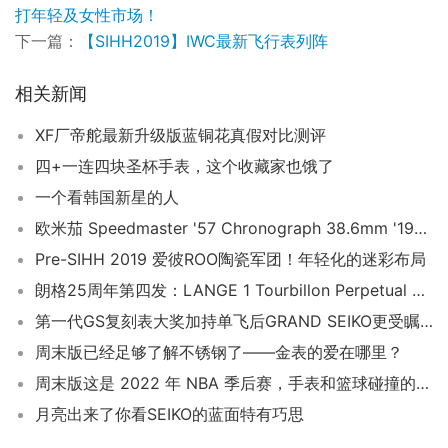
打年轻及女性市场！
下一篇：
【SIHH2019】IWC最新飞行表列阵
相关新闻
XF厂帝舵最新升级版蓝铜花真假对比测评
四+一连四块圣杯手表，这个收藏家也饿了
一个看韩国新星的人
欧米茄 Speedmaster '57 Chronograph 38.6mm '1957 Trilogy' 限量版腕表评论
Pre-SIHH 2019 爱彼ROO陶瓷军团！年轻化的迷彩布局
朗格25周年第四发：LANGE 1 Tourbillon Perpetual Calendar
第一代GS复刻表大奖加持单飞后GRAND SEIKO更受瞩目
周末版已经足够了解不锈钢了——金表的爱在哪里？
周末版这是 2022 年 NBA 季后赛，手表和篮球碰撞的地方
月亮出来了你看SEIKO的蓝面特有巧思