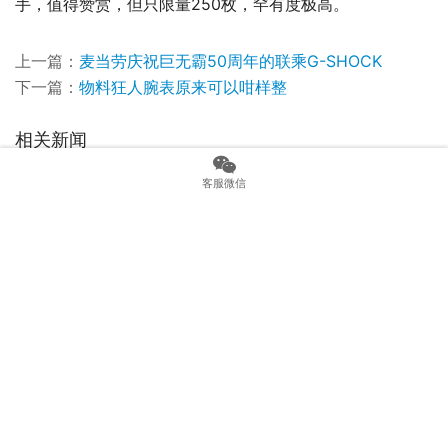
手，值得赞赏，但只限量250枚，罕有度极高。
上一篇：
麦当劳庆祝巨无霸50周年的联乘G-SHOCK
下一篇：
物料狂人腕表原来可以咁样整
相关新闻
受星际迷航启发的奢华腕表
客服微信
手表评论：Oris Divers 65 On Steel Bracelet
精准价值由内而外-GLASHÜTTE ORIGINAL议员天文台腕表
动手操作：卡西欧 G-Shock 金属 GM110 和 GM5600 手表
[SIHH 2019] 积家Rendez-Vous Moon 月相女表单圈俐落风
使用新款Oris Divers 65 亲身体验 12 小时表圈和哑光表盘
工艺界的价格破坏者！SEIKO Presage集结日式三大技法之新作
[BASEL 2019] 为华丽而生！宝格丽女表走在时尚最前线的百搭风格
Bremont AC I Watch Review：绅士运动腕表