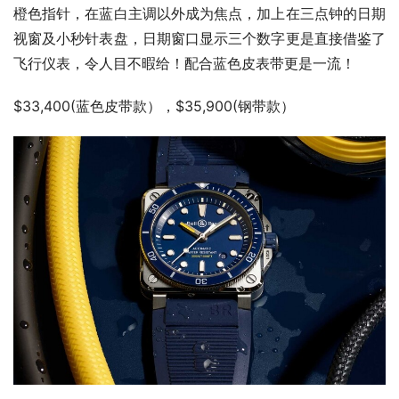
橙色指针，在蓝白主调以外成为焦点，加上在三点钟的日期
视窗及小秒针表盘，日期窗口显示三个数字更是直接借鉴了
飞行仪表，令人目不暇给！配合蓝色皮表带更是一流！
$33,400(蓝色皮带款），$35,900(钢带款）