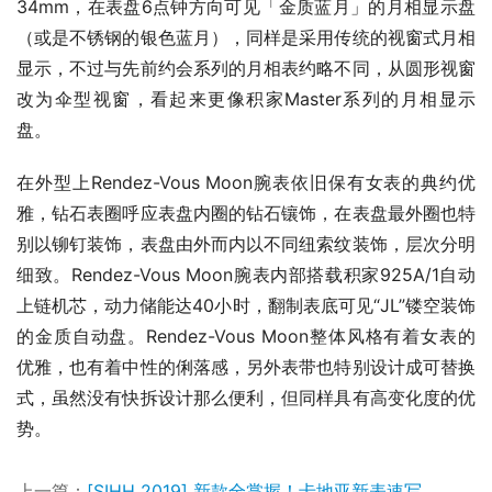
34mm，在表盘6点钟方向可见「金质蓝月」的月相显示盘
（或是不锈钢的银色蓝月），同样是采用传统的视窗式月相
显示，不过与先前约会系列的月相表约略不同，从圆形视窗
改为伞型视窗，看起来更像积家Master系列的月相显示
盘。
在外型上Rendez-Vous Moon腕表依旧保有女表的典约优
雅，钻石表圈呼应表盘内圈的钻石镶饰，在表盘最外圈也特
别以铆钉装饰，表盘由外而内以不同纽索纹装饰，层次分明
细致。Rendez-Vous Moon腕表内部搭载积家925A/1自动
上链机芯，动力储能达40小时，翻制表底可见“JL”镂空装饰
的金质自动盘。Rendez-Vous Moon整体风格有着女表的
优雅，也有着中性的俐落感，另外表带也特别设计成可替换
式，虽然没有快拆设计那么便利，但同样具有高变化度的优
势。
上一篇：
[SIHH 2019] 新款全掌握！卡地亚新表速写