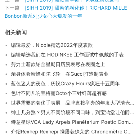
下一篇：
[SIHH 2019] 甜蜜的融化你！RICHARD MILLE
Bonbon新系列少女心大爆发的一年
相关新闻
编辑最爱．Nicole精选2022年度表款
编辑精选我们在 HODINKEE 工作面试中佩戴的手表
劳力士新款铂金星期日历腕表尽在表圈之上
亲身体验蜜蜂和陀飞轮：在Gucci打造制表业
蓝色迷人的夜色，庆祝Crazy Hours疯狂十五周年
色计不同凡响宝格丽Octo小三针纤薄超有感
世界需要的奢侈手表展：品牌直接举办的年度大型清仓特卖会
绅士几分熟？男人不同阶段不同口味，到宝鸿堂让伯爵来满足你
诗意星球VCA Lady Arpels Planétarium Poetic Complications华丽进阶版
介绍Rexhep Rexhepi 携屡获殊荣的 Chronomètre Contemporain 的续集回归