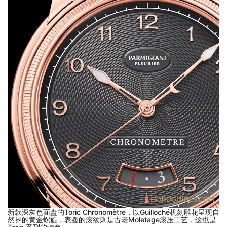
新款深灰色面盘的Toric Chronomètre，以Guilloché机刻雕花呈现自
然界的黄金螺旋，表圈的滚纹则是古老Moletage滚压工艺，这也是