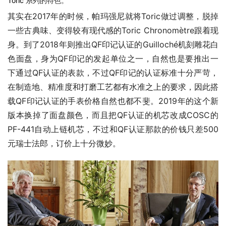
Toric 系列的特色。
其实在2017年的时候，帕玛强尼就将Toric做过调整，脱掉
一些古典味、变得较有现代感的Toric Chronomètre跟着现
身。到了2018年则推出QF印记认证的Guilloché机刻雕花白
色面盘，身为QF印记的发起单位之一，自然也是要推出一
下通过QF认证的表款，不过QF印记的认证标准十分严苛，
在制造地、精准度和打磨工艺都有水准之上的要求，因此搭
载QF印记认证的手表价格自然也都不斐。2019年的这个新
版本换掉了面盘颜色，而且把QF认证的机芯改成COSC的
PF-441自动上链机芯，不过和QF认证那款的价钱只差500
元瑞士法郎，订价上十分微妙。