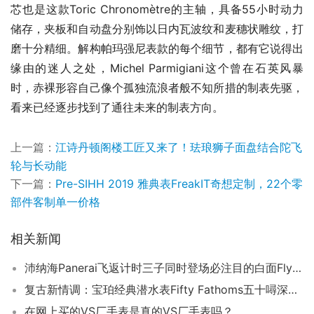
芯也是这款Toric Chronomètre的主轴，具备55小时动力
储存，夹板和自动盘分别饰以日内瓦波纹和麦穗状雕纹，打
磨十分精细。解构帕玛强尼表款的每个细节，都有它说得出
缘由的迷人之处，Michel Parmigiani这个曾在石英风暴
时，赤裸形容自己像个孤独流浪者般不知所措的制表先驱，
看来已经逐步找到了通往未来的制表方向。
上一篇：
江诗丹顿阁楼工匠又来了！珐琅狮子面盘结合陀飞
轮与长动能
下一篇：
Pre-SIHH 2019 雅典表FreakIT奇想定制，22个零
部件客制单一价格
相关新闻
沛纳海Panerai飞返计时三子同时登场必注目的白面Flyback！
复古新情调：宝珀经典潜水表Fifty Fathoms五十噚深潜器全新阵容
在网上买的VS厂手表是真的VS厂手表吗？