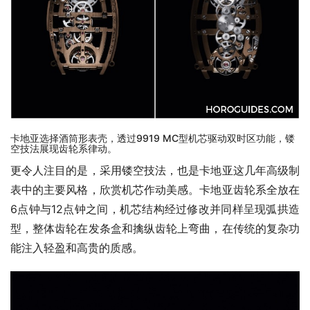
卡地亚选择酒筒形表壳，透过9919 MC型机芯驱动双时区功能，镂
空技法展现齿轮系律动。
更令人注目的是，采用镂空技法，也是卡地亚这几年高级制
表中的主要风格，欣赏机芯作动美感。卡地亚齿轮系全放在
6点钟与12点钟之间，机芯结构经过修改并同样呈现弧拱造
型，整体齿轮在发条盒和擒纵齿轮上弯曲，在传统的复杂功
能注入轻盈和高贵的质感。