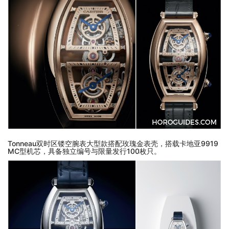
Tonneau双时区镂空腕表大型款搭配玫瑰金表壳，搭载卡地亚9919
MC型机芯，具备独立编号与限量发行100枚只。