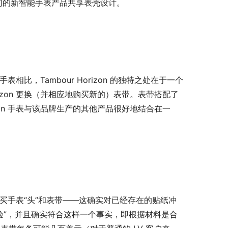
实际上与他们的新智能手表产品共享表壳设计。
表相比，Tambour Horizo​​n 的独特之处在于一个
izo​​n 更换（并相应地购买新的）表带。表带搭配了
zo​​n 手表与该品牌生产的其他产品很好地结合在一
客单独购买手表“头”和表带——这确实对已经存在的贴纸冲
验”，并且确实符合这样一个事实，即根据材料是合