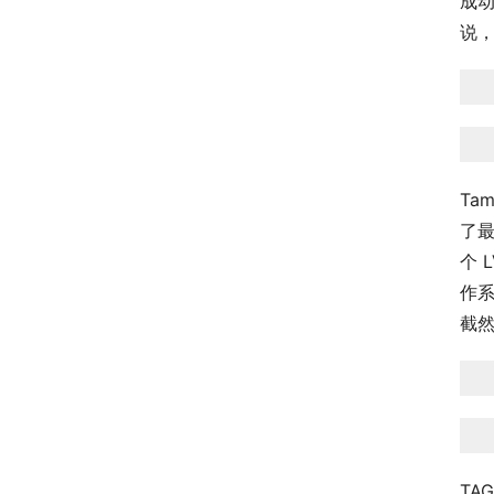
成动
说，
Ta
了最
个 
作
截
TAG