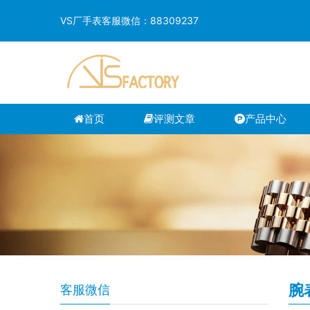
VS厂手表客服微信：88309237
首页
评测文章
产品中心
腕
客服微信