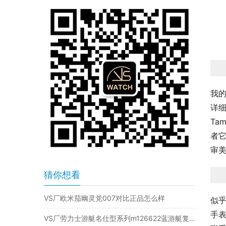
我
详细
Ta
者它
审
猜你想看
VS厂欧米茄幽灵党007对比正品怎么样
似
手
VS厂劳力士游艇名仕型系列m126622蓝游艇复刻表是否值得入手-VS手表怎么样