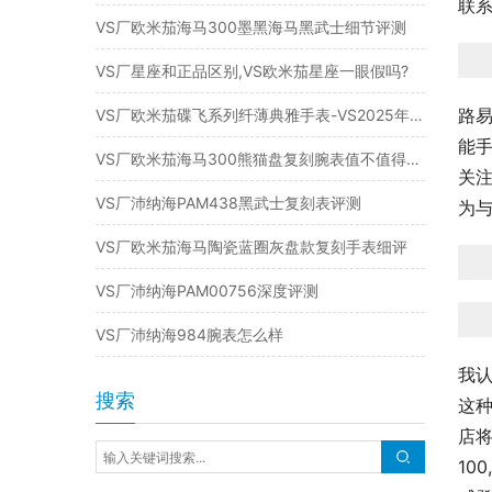
联
VS厂欧米茄海马300墨黑海马黑武士细节评测
VS厂星座和正品区别,VS欧米茄星座一眼假吗?
路易
VS厂欧米茄碟飞系列纤薄典雅手表-VS2025年新品复刻表
能
VS厂欧米茄海马300熊猫盘复刻腕表值不值得入手
关
VS厂沛纳海PAM438黑武士复刻表评测
为
VS厂欧米茄海马陶瓷蓝圈灰盘款复刻手表细评
VS厂沛纳海PAM00756深度评测
VS厂沛纳海984腕表怎么样
我
搜索
这种
店将
10