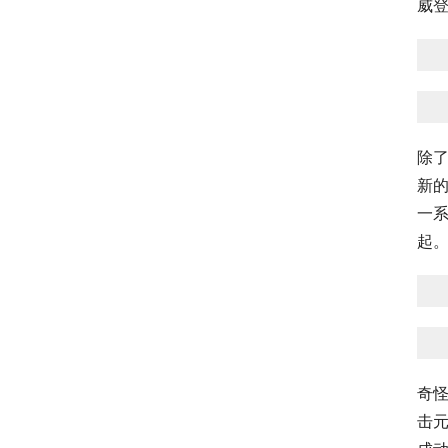
威登
除了
新的
一系
起
奇怪
击