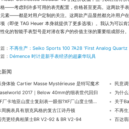
价格——考虑到许多可用的表壳配置，价格甚至更高。这两款手
的元素——都是对用户定制的关注。这两款产品显然都允许用户
项（即使 TAG Heuer 本身就提供了更多选项）。我认为可以
个性化的智能手表型号是对潜在客户的价值主张的重要组成部分
一篇：
不再生产：Seiko Sports 100 7A28 'First Analog Quartz
一篇：
Démence 时计是新手表经济的超豪华玩具
关新闻
身体验 Cartier Masse Mystérieuse 是特写魔术
aselworld 2017｜Below 40mm的细表世代回归
为什么
XF厂卡地亚山度士复刻表一眼假?XF厂山度士情侣表来袭
关于Ba
本周腕表具有朋克风格的复古江诗丹顿
壳更经典柏莱士BR V2-92 & BR V2-94