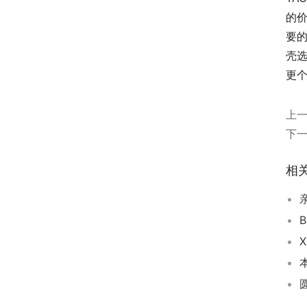
的
要
壳选
更
上
下
相
亲
B
圆