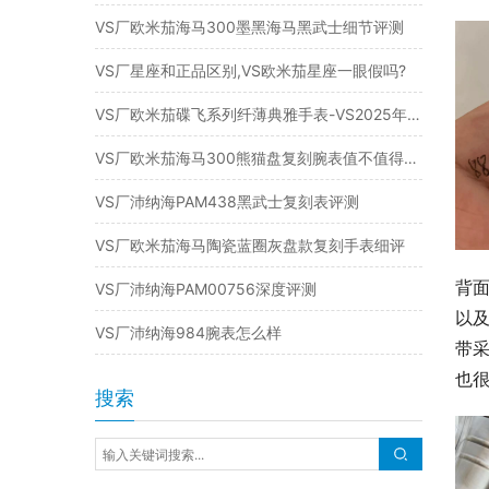
VS厂欧米茄海马300墨黑海马黑武士细节评测
VS厂星座和正品区别,VS欧米茄星座一眼假吗?
VS厂欧米茄碟飞系列纤薄典雅手表-VS2025年新品复刻表
VS厂欧米茄海马300熊猫盘复刻腕表值不值得入手
VS厂沛纳海PAM438黑武士复刻表评测
VS厂欧米茄海马陶瓷蓝圈灰盘款复刻手表细评
背
VS厂沛纳海PAM00756深度评测
以
VS厂沛纳海984腕表怎么样
带
也
搜索