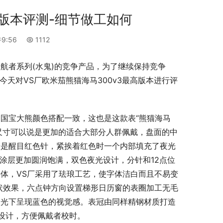
高版本评测-细节做工如何
9:56
1112
航者系列(水鬼)的竞争产品，为了继续保持竞争
天对VS厂欧米茄熊猫海马300v3最高版本进行评
国宝大熊颜色搭配一致，这也是这款表“熊猫海马
个尺寸可以说是更加的适合大部分人群佩戴，盘面的中
端是醒目红色针，紧挨着红色时一个内部填充了夜光
夜光涂层更加圆润饱满，双色夜光设计，分针和12点位
体，VS厂采用了珐琅工艺，使字体洁白而且不易变
状效果，六点钟方向设置梯形日历窗的表圈加工无毛
阳光下呈现蓝色的视觉感。表冠由同样精钢材质打造
理设计，方便佩戴者校时。