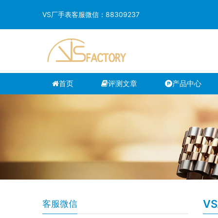
VS厂手表客服微信：88309237
首页
评测文章
产品中心
V
客服微信