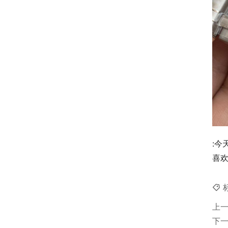
:今
喜欢
上
下