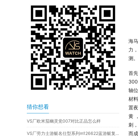
海
力，
测
首
30
轴
材料
猜你想看
置
黄
VS厂欧米茄幽灵党007对比正品怎么样
刺
而成
VS厂劳力士游艇名仕型系列m126622蓝游艇复刻表是否值得入手-VS手表怎么样