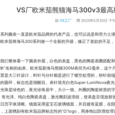
VS厂欧米茄熊猫海马300v3最
VS工厂
2023年5月30日 下午
马系列腕表一直是欧米茄品牌的代表产品，也可以说是和劳力士潜
欧米茄将海马300系列做一个全新的升级，修正了老款的不足，今
。
先我们整体看一下腕表外观，白色的表盘，黑色的陶瓷表圈搭配和
0米”名称的由来。欧米茄新海马熊猫300M表径为42毫米，这
位置是大三针设计，时针与分针都是进行了镂空处理的，秒针前
的圆环，标志也是很醒目。表针填充白色Super-LumiNova
夜光珠是绿色的，夜光珍珠居中，大小一致。外圈的陶瓷材质的字
 ，有光泽。纯白色陶瓷表盘，激光雕刻波浪纹，使表盘呈现放射
，日历字体清晰。镜面采用蓝宝石玻璃镜面，并且镀有蓝膜，在
，上面镌刻有欧米茄品牌标志性的“Ω”logo，周身饰以防滑纹