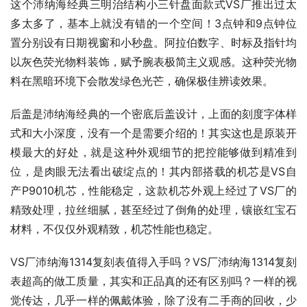
这个沛纳海经典三明治结构小三针盘面款式VS厂推出过太
多太多了，基本上就没有错的一个空间！3点钟和9点钟位
置分别设有日期视窗和小秒盘。阿拉伯数字、时标及指针均
以灰色荧光物料装饰，赋予腕表极简主义观感。这种荧光物
料在黑暗环境下会散发绿色光芒，确保极佳辨读效果。
后盖是沛纳海经典的一个密底后盖设计，上面的刻度字体样
式和大小深度，没有一个是需要介绍的！其实这也是原装开
模最大的好处，就是这种外观细节的把控能够做到精准到
位，是肉眼无法看出破绽点的！其内部搭载的机芯是VS自
产P9010机芯，性能稳定，这款机芯外观上经过了VS厂的
精致处理，拉丝细腻，甚至经过了倒角的处理，镶嵌红宝石
材料，不仅仅外观精致，机芯性能也稳定。
VS厂沛纳海1314复刻表值得入手吗？VS厂沛纳海1314复刻
表超高的做工质量，其实和正品真的还有区别吗？一样的视
觉传达，几乎一样的佩戴体验，除了没有二手商的回收，少