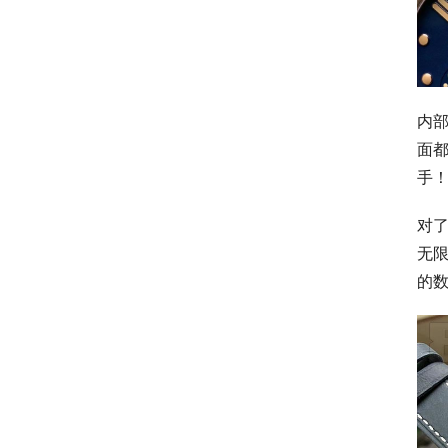
内部
面都
手！
对
无
的数