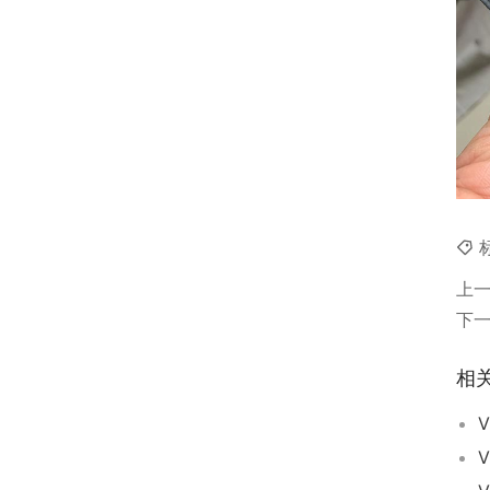
上
下
相