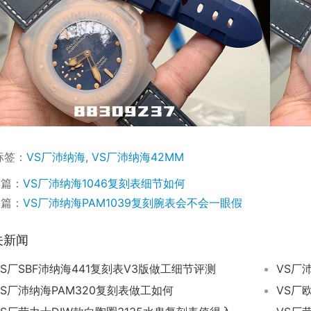
标签：
VS厂沛纳海
,
VS厂沛纳海42MM
一篇：
VS厂沛纳海1046复刻表细节如何
一篇：
VS厂沛纳海PAM1039复刻腕表会不会一眼假
关新闻
VS厂SBF沛纳海441复刻表V3版做工细节评测
VS厂
VS厂沛纳海PAM320复刻表做工如何