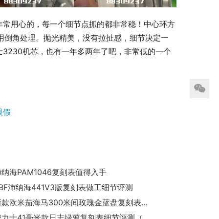
非常用心的，每一个细节点抓的都非常稳！中心环方
采用倒角处理。抛光精美，没有拉扯感，细节决定一
3230机芯，也有一年多两年了吧，非常低的一个
眼假
沛纳海PAM1046复刻表值得入手
SBF沛纳海441V3版复刻表做工细节评测
VS厂新款欧米茄海马300米间玫瑰金蓝盘复刻表测评
VS厂劳力士41毫米款日志绿萝复刻表细节评测（VS日志手表如何）