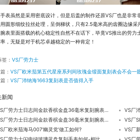
且手表虽然是采用密底设计，但是后盖的制作还原VS厂也是非常
采用圆形细纹拉丝处理，呈倒梯状，只有2.5毫米高的齿圈边缘
腕表里面搭载的机心稳定性自然不在话下，毕竟VS推出的劳力士
障率，无疑是对于机芯卓越稳定的一种肯定！
标签：
VS厂劳力士
一篇：
VS厂欧米茄第五代星座系列间玫瑰金缎面复刻表会不会一
一篇：
VS厂沛纳海1663复刻表是否值得入手
关新闻
VS厂劳力士日志间金款香槟金盘36毫米复刻腕表是否一眼假
VS厂
VS厂劳力士日志间金款香槟金盘36毫米复刻腕表值不值得入手
VS厂
VS厂欧米茄海马007‘幽灵党’做工如何?
VS厂劳力士闪电绿玻璃蓝盘复刻手表如何-相比市场版本有何优势