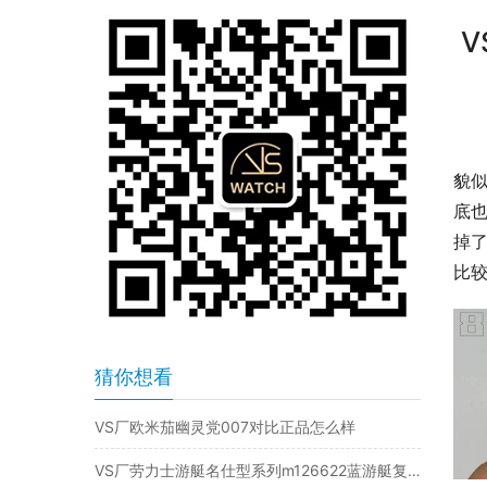
V
貌
底
掉
比较
猜你想看
VS厂欧米茄幽灵党007对比正品怎么样
VS厂劳力士游艇名仕型系列m126622蓝游艇复刻表是否值得入手-VS手表怎么样