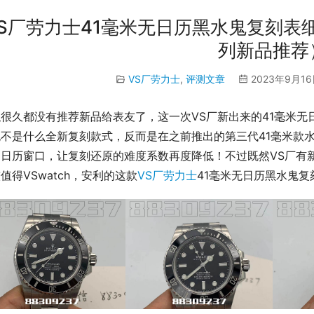
S厂劳力士41毫米无日历黑水鬼复刻表
列新品推荐
VS厂劳力士
,
评测文章
2023年9月16
似很久都没有推荐新品给表友了，这一次VS厂新出来的41毫米
也不是什么全新复刻款式，反而是在之前推出的第三代41毫米款
了日历窗口，让复刻还原的难度系数再度降低！不过既然VS厂有
值得VSwatch，安利的这款
VS厂劳力士
41毫米无日历黑水鬼