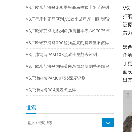
VS厂欧米茄海马300墨黑海马黑武士细节评测
VS
打
VS厂星座和正品区别,VS欧米茄星座一眼假吗?
还原
VS厂欧米茄碟飞系列纤薄典雅手表-VS2025年新品复刻表
劳力
VS厂欧米茄海马300熊猫盘复刻腕表值不值得入手
黑
VS厂沛纳海PAM438黑武士复刻表评测
作
丁
VS厂欧米茄海马陶瓷蓝圈灰盘款复刻手表细评
面
VS厂沛纳海PAM00756深度评测
出
VS厂沛纳海984腕表怎么样
搜索