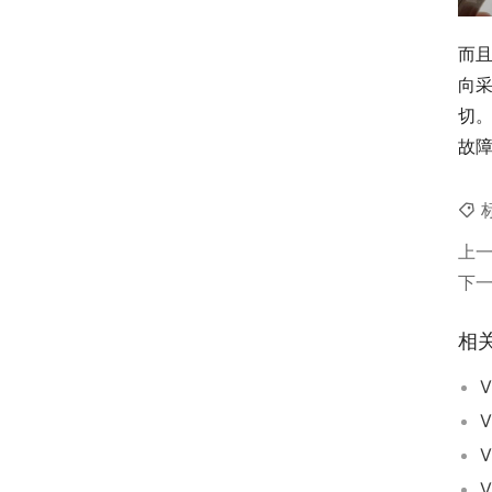
而
向
切。
故
上
下
相