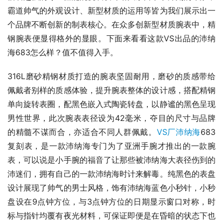
霸道帅气的外观设计、新型材质的运用等皆为我们展示出一
个品牌不断创新的制表核心。在众多创新型材质腕表中，精
钢腕表便显得格外的显眼。下面来看看这款VS出品的沛纳
海683怎么样？值不值得入手。 
316L磨砂精钢材质打造的腕表坚固耐用，磨砂的质感带给
佩戴者别样的质感体验，提升腕表整体的设计感，搭配精钢
单向旋转表圈，配黑色嵌入式陶瓷转盘，以静谧的黑色呈现
男性世界，此次腕表表径设为42毫米，夺目的尺寸与品牌
的精髓不谋而合，亦适合不同人群佩戴。
VS厂沛纳海
683
复刻表，是一款沛纳海专门为了亚洲手腕才推出的一款腕
表，可以说是小手腕的福音了让那些被沛纳海大表径伤到的
沛迷们，拥有自己的一款沛纳海时计来解毒。纯黑色的表盘
设计展现了帅气的男士风格，饰有沛纳海蓝色小秒针，小秒
盘设在9点钟方位，与3点钟方位的日期显示窗口对称，时
标与指针均覆有夜光材料，可保证即便是在昏暗的状态下也