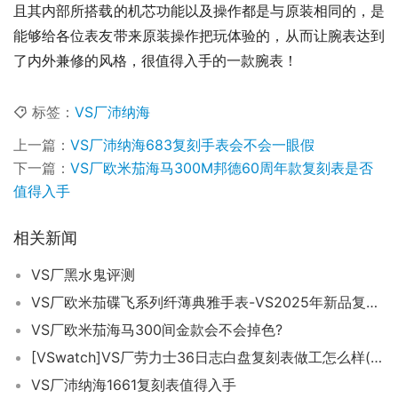
且其内部所搭载的机芯功能以及操作都是与原装相同的，是
能够给各位表友带来原装操作把玩体验的，从而让腕表达到
了内外兼修的风格，很值得入手的一款腕表！
标签：
VS厂沛纳海
上一篇：
VS厂沛纳海683复刻手表会不会一眼假
下一篇：
VS厂欧米茄海马300M邦德60周年款复刻表是否
值得入手
相关新闻
VS厂黑水鬼评测
VS厂欧米茄碟飞系列纤薄典雅手表-VS2025年新品复刻表
VS厂欧米茄海马300间金款会不会掉色?
[VSwatch]VS厂劳力士36日志白盘复刻表做工怎么样(VS手表推荐)
VS厂沛纳海1661复刻表值得入手