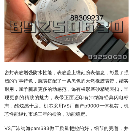
密封表底增强防水性能，表底盖上镌刻腕表信息，彰显了强
烈的军事特色，腕表搭配了一条黑色的天然橡胶表带，结实
耐用，赋予腕表更多的动感范，饰有梯形磨砂精钢表扣，呈
现更多的精致的魅力，表带正面还印有沛纳海经典闪电标
志，酷炫感十足。机芯采用VS厂自产p9000一体机芯，机
芯性能经过市场三年的检验，功能稳定。
VS厂沛纳海pam683做工质量把控的好，细节的完善，并