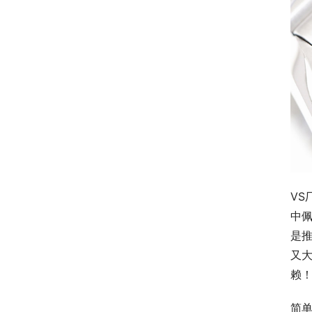
VS
中
是
又大
赖
简单