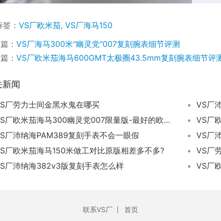
标签：
VS厂欧米茄
,
VS厂海马150
一篇：
VS厂海马300米"幽灵党"007复刻腕表细节评测
一篇：
VS厂欧米茄海马600GMT太极圈43.5mm复刻腕表细节评
关新闻
VS厂劳力士间金黑水鬼在哪买
VS厂
VS厂欧米茄海马300幽灵党007限量版-最好的欧米茄复刻表厂家
VS厂沛纳海PAM389复刻手表不会一眼假
VS厂欧米茄海马150米做工对比原版相差多不多?
VS厂沛纳海382v3版复刻手表怎么样
联系VS厂
首页