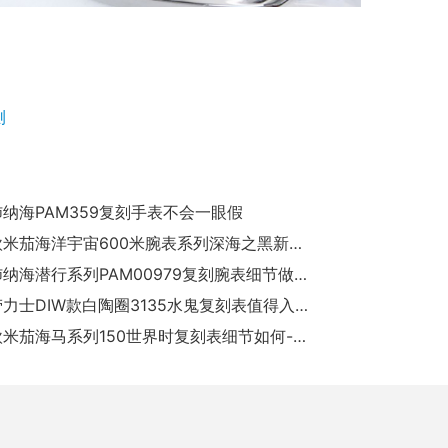
测
沛纳海PAM359复刻手表不会一眼假
VS厂欧米茄海洋宇宙600米腕表系列深海之黑新西兰酋长队复刻腕表怎么样
VS厂沛纳海潜行系列PAM00979复刻腕表细节做工如何-VS手表评测
VS厂劳力士DIW款白陶圈3135水鬼复刻表值得入手吗
VS厂欧米茄海马系列150世界时复刻表细节如何-VS手表怎么样