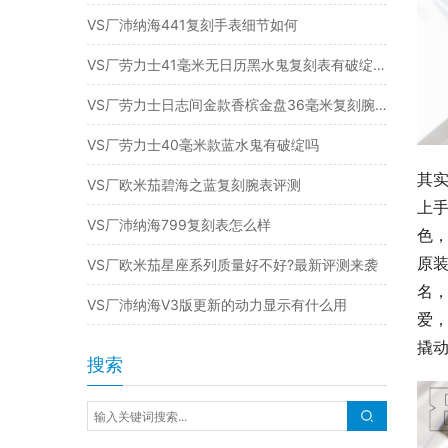
VS厂沛纳海441复刻手表细节如何
VS厂劳力士41毫米无日历黑水鬼复刻表有破绽吗（复刻腕表值得入手吗）
VS厂劳力士日志间金款香槟金盘36毫米复刻腕表怎么样
VS厂劳力士40毫米款蓝水鬼有破绽吗
其
VS厂欧米茄碧海之蓝复刻腕表评测
上手
VS厂沛纳海799复刻表怎么样
色
原
VS厂欧米茄星座系列质量好不好?最新评测来袭
名
VS厂沛纳海V3版更新的动力显示有什么用
爱
撬
搜索