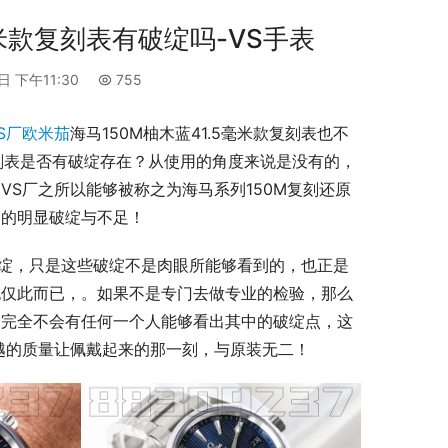
毫米款复刻表有破绽吗-VS手表
日 下午11:30
755
S厂欧米茄
海马150M柚木蓝41.5毫米款复刻表也不
复刻表是否有破绽存在？从使用的角度来说是没有的，
S厂之所以能够被称之为海马系列150M复刻还原
谓的明显破绽与不足！
在破绽，只是这些破绽不是肉眼所能够看到的，也正是
也仅此而已，。如果不是专门去做专业的检验，那么
，完全不会有任何一个人能够看出其中的破绽点，这
越的质量让佩戴起来的那一刻，与原装无二！