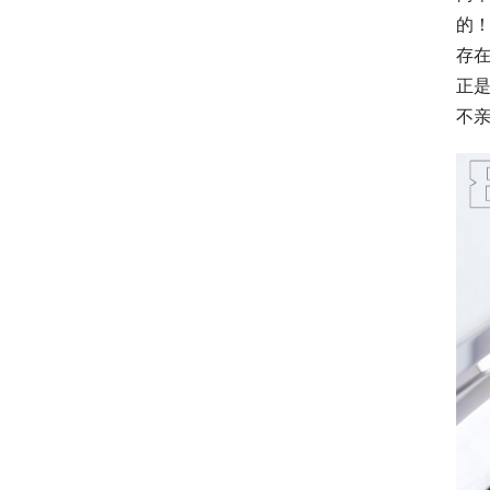
的
存
正
不