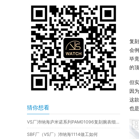
复
会例
毕竟
的
但实
因
这
猜你想看
也
VS厂沛纳海庐米诺系列PAM01096复刻腕表细节评测
SBF厂（VS厂）沛纳海1114做工如何