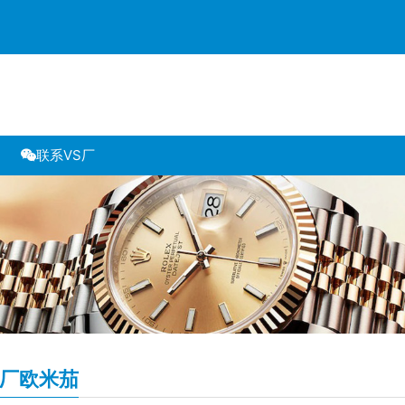
联系VS厂
S厂欧米茄