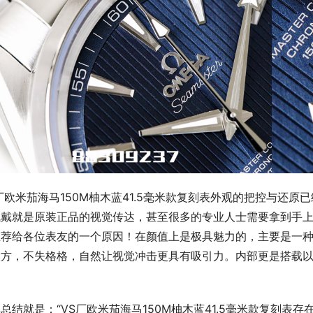
厂欧米茄海马150M柚木蓝41.5毫米款复刻表外观的把控与还
佩戴就是原装正品的视觉传达，甚至很多的专业人士需要拿到手
推荐给各位表友的一个原因！在颜值上是极具魅力的，主要是一
方，不失格格，自然让视觉冲击更具有吸引力。内部更是搭载以稳
！
总结就是：“VS厂欧米茄海马150M柚木蓝41.5毫米款复刻