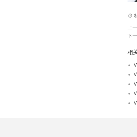
上
下
相