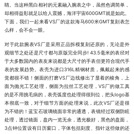
睛。当这种黑白相衬的元素融入腕表之中，虽然色调简单，
却相得益彰就足以给人震撼，海洋宇宙600GMT就是如此。
下面，我们一起来看VS厂的这款海马600米GMT复刻表怎
么样，会不会一眼。
对于此款腕表VS厂是采用正品拆模复刻还原的，无论是外
观细节之处还是尺寸都与原版完全同步! 43.5毫米的表径对
于大多数国内的表友来说都是大尺寸的手表但更符合现代手
表的发展趋势。表壳为进口316L精钢材质，佩戴起来的感
觉都很不错！侧面的打磨VS厂边线修出了显着的棱角，上
面为抛光工艺处理，侧面为拉丝工艺处理，VS厂的做工真
的是不用挑毛病的，表壳弧度也处理得很到位，把头logo基
本彻底一致，对于细节方面的处理来说，此次VS厂还是很
为不错的！蓝宝石玻璃镜面非常的通透，表镜经过双侧防眩
处理，透过镜面，盘内一览无余，透光极好，黑色的盘面，
3点钟位置设有日历窗口，字体包括刻度、指针这些做的还