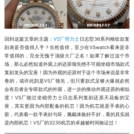
回到这篇文章的主题：
VS厂劳力士
日志型36系列格纹款复
刻表是否值得入手？当然值得，至少在VSwatch看来是非
常值得的，完全无愧于顶级大厂之名！如果了解过这个市
场，那么必然知道外观上的还原领先绝不可能坐稳市场款式
复刻龙头的宝座！因为外观的还原对于这个市场来说是非常
卷的，或许此刻是VS厂领先，但只要款式足够火爆就必然
会有后者去专研款式的外观，进一步的推动外观还原的相似
度！VS厂能过坐稳劳力士日志系列复刻还原天花板的宝
座，其实更因为内部配备的机芯！因为机芯就是手表的心
脏，代表着一款手表好与坏，佩戴体验好不好，看的其实就
是内部机芯！VS厂的3235机芯的卓越被时间验证过！