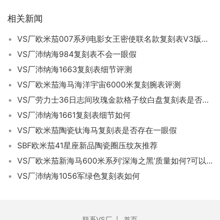
相关新闻
VS厂欧米茄007系列电影女王密使联名款复刻表V3版是不是会一眼假-VS厂复刻表
VS厂沛纳海984复刻表不会一眼假
VS厂沛纳海1663复刻表细节评测
VS厂欧米茄海马海洋宇宙6000米复刻腕表评测
VS厂劳力士36日志间玫瑰金款格子纹白盘复刻表是否值得入手-VS复刻表如何
VS厂沛纳海1661复刻表细节如何
VS厂欧米茄陶瓷钛海马复刻表是否存在一眼假
SBF欧米茄41星座新品陶瓷圈压纹灰推荐
VS厂欧米茄新海马600米系列‘深海之黑’质量如何?可以乱真吗?
VS厂沛纳海1056军绿色复刻表如何
联系VS厂
首页