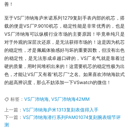
善！
至于VS厂沛纳海庐米诺系列1279复刻手表内部的机芯，搭
载的便是VS厂P.9010机芯，稳定性能是非常优秀的，也是
VS厂沛纳海可以纵横行业市场的主要原因！毕竟单纯只是
对于外观的深层次还原，是无法获得市场的！这是因为机芯
的稳定性，才是佩戴体验感好与坏的重要因数，但没有出色
的稳定性，是无法形成卓越口碑的，VS厂名气就是靠着过
硬的质量，用时间堆积出来的！这需要机芯的稳定性极为出
色，才能让VS厂又有着“机芯厂”之名。如果喜欢沛纳海款式
的超高辨识度，那么不妨添加一下VSwatch的微信！
标签：
VS厂沛纳海
,
VS厂沛纳海42MM
上一篇：
VS厂沛纳海庐米1313复刻表值得入手
下一篇：
VS厂沛纳海潜行系列PAM01074复刻腕表细节评
测