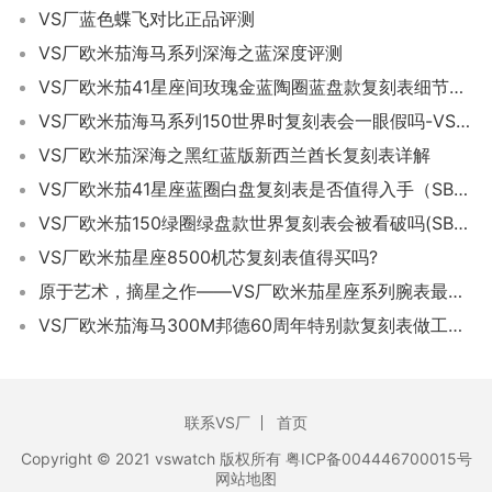
VS厂蓝色蝶飞对比正品评测
VS厂欧米茄海马系列深海之蓝深度评测
VS厂欧米茄41星座间玫瑰金蓝陶圈蓝盘款复刻表细节评测-VS手表
VS厂欧米茄海马系列150世界时复刻表会一眼假吗-VS手表怎么样
VS厂欧米茄深海之黑红蓝版新西兰酋长复刻表详解
VS厂欧米茄41星座蓝圈白盘复刻表是否值得入手（SBF星座复刻表多少钱）
VS厂欧米茄150绿圈绿盘款世界复刻表会被看破吗(SBF海马150M手表如何)
VS厂欧米茄星座8500机芯复刻表值得买吗?
原于艺术，摘星之作——VS厂欧米茄星座系列腕表最新评测
VS厂欧米茄海马300M邦德60周年特别款复刻表做工细节如何-VS手表评测
联系VS厂
首页
Copyright © 2021 vswatch 版权所有 粤ICP备004446700015号
网站地图