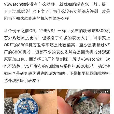
VSwatch始终没有什么动静，就犹如蜻蜓点水一般，提一
下下过后就没什么下文了！为什么没有立即深入评测，就是
因为不知这款腕表的机芯性能怎么样！
举个例子之前OR厂冲击VS厂一样，发布的欧米茄8800机
芯外观还原度更高，也吸引了许多的表友入手！可事实上
OR厂的8800机芯返修率还是比较偏高，至少是要超过VS
厂的8800机芯，但是不少的表友依然会是因为机芯外观还
原更加出色，而选择OR厂的复刻版！所以VSwatch这一次
也不清楚，VS厂发布的V3版海马系列的8800机芯，稳定性
如何？是研究较为透彻以后发布的，还是想要抢回那批被机
芯外观所吸引表友？