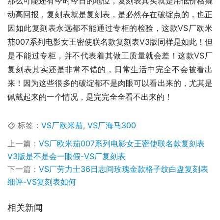
那么可能还有今时今日的地位，复刻表其实就是用低价格撬
动高回报，复刻表就是复刻表，是必然存在破绽点的，也正
因如此复刻表永远都不能通过专柜的检验，这款VS厂欧米
茄007系列电影女王密使联名款复刻表V3版同样是如此！但
是不能过专柜，并不代表着其做工质量就会差！这款VS厂
复刻表其实还是非常不错的，日常生活中完全不会被看出
来！因为这些很多的破绽都不是肉眼可以看出来的，尤其是
佩戴起来的一个情况，是完完全全看不出来的！
标签：
VS厂欧米茄
,
VS厂海马300
上一篇：
VS厂欧米茄007系列电影女王密使联名款复刻表
V3版是不是会一眼假-VS厂复刻表
下一篇：
VS厂劳力士36日志间玫瑰金款格子纹白盘复刻表
细评-VS复刻表如何
相关新闻