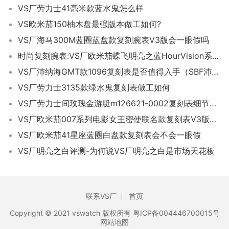
VS厂劳力士41毫米款蓝水鬼怎么样
VS欧米茄150柚木盘最强版本做工如何?
VS厂海马300M蓝圈蓝盘款复刻腕表V3版会一眼假吗
时尚复刻腕表:VS厂欧米茄蝶飞明亮之蓝HourVision系列与正品对比
VS厂沛纳海GMT款1096复刻表是否值得入手（SBF沛纳海1096如何）
VS厂劳力士3135款绿水鬼复刻表做工如何
VS厂劳力士间玫瑰金游艇m126621-0002复刻表细节评测-VS复刻表如何
VS厂欧米茄007系列电影女王密使联名款复刻表V3版是不是会一眼假-VS厂复刻表
VS厂欧米茄41星座蓝圈白盘款复刻表会不会一眼假
VS厂明亮之白评测-为何说VS厂明亮之白是市场天花板
联系VS厂
首页
Copyright © 2021 vswatch 版权所有 粤ICP备004446700015号
网站地图