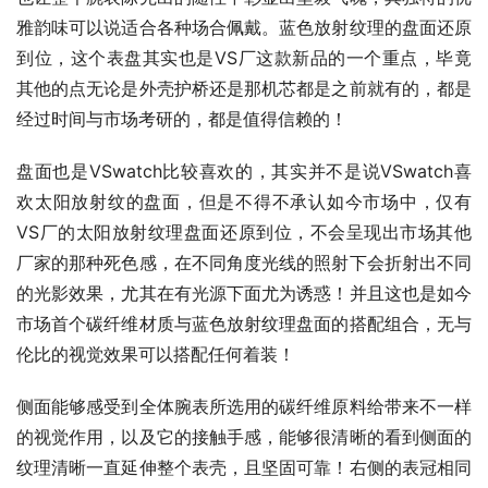
雅韵味可以说适合各种场合佩戴。蓝色放射纹理的盘面还原
到位，这个表盘其实也是VS厂这款新品的一个重点，毕竟
其他的点无论是外壳护桥还是那机芯都是之前就有的，都是
经过时间与市场考研的，都是值得信赖的！
盘面也是VSwatch比较喜欢的，其实并不是说VSwatch喜
欢太阳放射纹的盘面，但是不得不承认如今市场中，仅有
VS厂的太阳放射纹理盘面还原到位，不会呈现出市场其他
厂家的那种死色感，在不同角度光线的照射下会折射出不同
的光影效果，尤其在有光源下面尤为诱惑！并且这也是如今
市场首个碳纤维材质与蓝色放射纹理盘面的搭配组合，无与
伦比的视觉效果可以搭配任何着装！
侧面能够感受到全体腕表所选用的碳纤维原料给带来不一样
的视觉作用，以及它的接触手感，能够很清晰的看到侧面的
纹理清晰一直延伸整个表壳，且坚固可靠！右侧的表冠相同