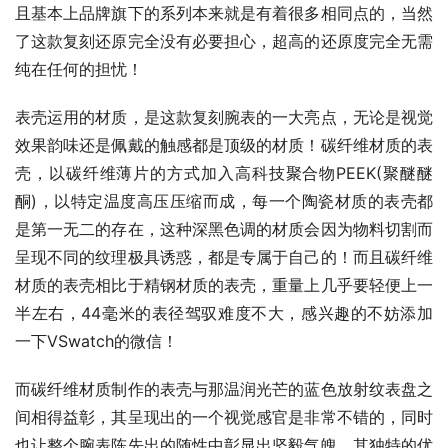
且基本上品牌旗下的系列本来就是有着很多相同点的，当然
了这款复刻还原完全没有必要担心，超高的还原度完全无需
纯在任何的担忧！
表壳运用的材质，是这款复刻腕表的一大亮点，无论是视觉
效果韵味还是佩戴的触感都是顶级的材质！碳纤维材质的表
壳，以碳纤维薄片的方式加入高科技聚合物PEEK(聚醚醚
酮)，以特定温度高压压缩而成，每一个陶瓷材质的表壳都
是第一无二的存在，这种深黑色调的材质会因为物料切割而
呈现不同的纹理极具诱惑，都是专属于自己的！而且碳纤维
材质的表壳相比于精钢材质的表壳，重量上几乎要轻便上一
半左右，44毫米的表径驾驭难度不大，感兴趣的不妨添加
一下VSwatch的微信！
而碳纤维材质制作的表壳与那温润光芒的蓝色放射纹表盘之
间相得益彰，其呈现出的一个视觉感官是非常不错的，同时
也让整个腕表陈先出的随性中彰显出坚毅气魄，其独特的优