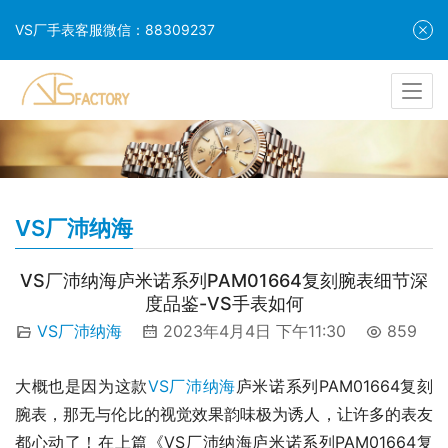
VS厂手表客服微信：88309237
VS厂沛纳海
VS厂沛纳海庐米诺系列PAM01664复刻腕表细节深
度品鉴-VS手表如何
VS厂沛纳海
2023年4月4日 下午11:30
859
大概也是因为这款
VS厂沛纳海
庐米诺系列PAM01664复刻
腕表，那无与伦比的视觉效果韵味极为诱人，让许多的表友
都心动了！在上篇《VS厂沛纳海庐米诺系列PAM01664复