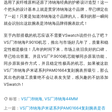
选用了炭纤维原料还原了沛纳海经典的护桥设计造型！这一
个把头的设计基本上就是贯穿沛纳海这个品牌，早已绑定在
了一起！只要是知道沛纳海这个品牌的人，看到的那一瞬间
就会识别出这款腕表是沛纳海品牌得腕表款式！
至于内部搭载的机芯应该不需要VSwatch说些什么了吧？
VS厂沛纳海P.9010机芯，推出与市场好几年了，质量和稳
定性都是极佳！几年的时间下来，市场上依旧良好的口碑，
早已给出答案。并且VS厂P.9010机芯能够同步原装功能，
同步原装操作方式，并且稳定性极高的机芯。如果被这款
VS厂沛纳海庐米诺系列PAM01664复刻腕表所吸引，那么
其出色的做工质量绝不会让表友失望，感兴趣的不妨添加
VSwatch！
标签：
VS厂沛纳海
,
VS厂沛纳海44MM
上一篇：
VS厂沛纳海庐米诺系列PAM01664复刻腕表是否