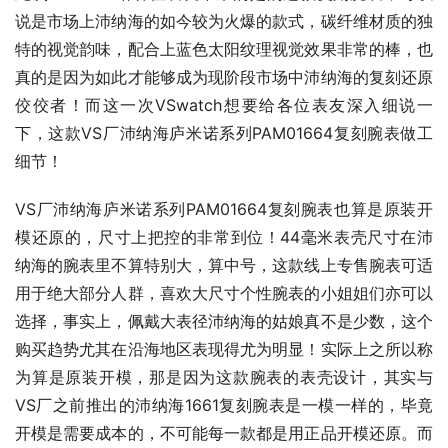
说是市场上沛纳海的如今较为火爆的款式，碳纤维材质的独
特的视觉韵味，配合上蓝色太阳纹理视觉效果非常的棒，也
真的是因为如此才能够成为现阶段市场中沛纳海的复刻还原
佼佼者！而这一次VSwatch想要给各位表友深入细说一
下，这款VS厂沛纳海庐米诺系列PAM01664复刻腕表做工
细节！
VS厂沛纳海庐米诺系列PAM01664复刻腕表也算是原装开
模还原的，尺寸上把控的非常到位！44毫米表壳尺寸在沛
纳海的腕表里不算特别大，算中号，这款线上专售腕表可适
用于绝大部分人群，喜欢大尺寸个性腕表的小姐姐们亦可以
选择，事实上，佩戴大表径沛纳海的姑娘真不是少数，这个
购买趋势尤其在沿海地区表现得尤为明显！实际上之所以称
为算是原装开模，那是因为这款腕表的表壳设计，其实与
VS厂之前推出的沛纳海1661复刻腕表是一模一样的，毕竟
开模是需要成本的，不可能每一款都是用正品开模还原。而