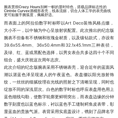
腕表贯彻Crazy Hours别树一帜的显时特色，搭载品牌标志性的
Cintrée Curvex酒桶形表壳，线条流丽，切合人体工学的表壳曲线
更可贴服手腕弧度，佩戴舒适。
而表面上的阿拉伯数字时标即以Art Deco装饰风格点缀，
大小不一，以中轴为中心呈放射状配置。此次推出的纪念版
腕表不但备有不锈钢和玫瑰金材质，以及镶钻款式，亦设有
39.6x55.4mm、36x50.4mm和32.1x45.1mm三种表径，
及绿、红、蓝或黑配色选择，以男女表合共多达四十个不同
组合，盛大庆祝这次周年志庆。
此次介绍的纪念版腕表采用不锈钢表壳，迎合近年的蓝面风
潮以湛蓝色泽呈现迷人的午夜蓝色。表盘缀以阳光放射饰
纹，一丝丝的细腻纹理在光线的照射之下清晰呈现，同时也
绽放不同的深浅层次。白色的数字时标也呼应表盘用色用上
蓝色细线勾勒，使数字轮廓更鲜明突出，而表盘边缘的分钟
数字刻度也以蓝色标示，衬以蓝色手工缝制鳄鱼皮表带，彰
显蓝血的贵族气派。表背采用实底盖设计，镌刻了品牌名字