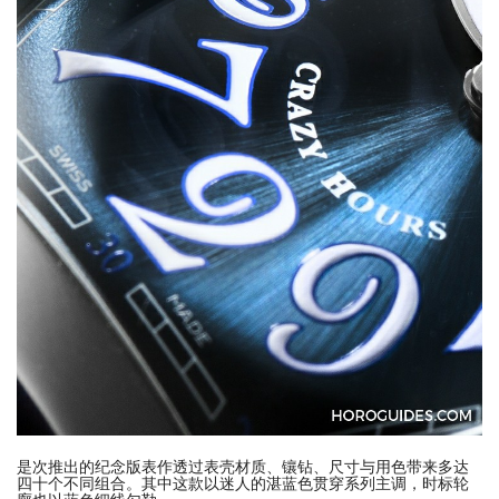
是次推出的纪念版表作透过表壳材质、镶钻、尺寸与用色带来多达
四十个不同组合。其中这款以迷人的湛蓝色贯穿系列主调，时标轮