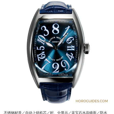
不锈钢材质／自动上链机芯／时、分显示／蓝宝石水晶镜面／防水