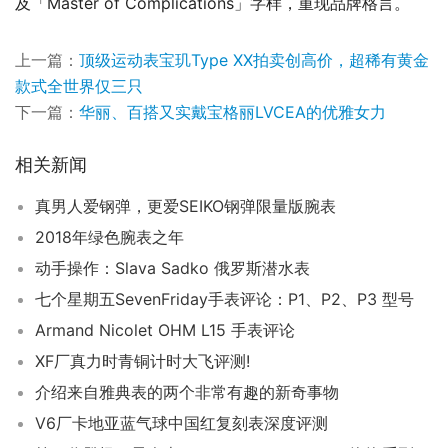
及「Master of Complications」字样，重现品牌格言。
上一篇：
顶级运动表宝玑Type XX拍卖创高价，超稀有黄金
款式全世界仅三只
下一篇：
华丽、百搭又实戴宝格丽LVCEA的优雅女力
相关新闻
真男人爱钢弹，更爱SEIKO钢弹限量版腕表
2018年绿色腕表之年
动手操作：Slava Sadko 俄罗斯潜水表
七个星期五SevenFriday手表评论：P1、P2、P3 型号
Armand Nicolet OHM L15 手表评论
XF厂真力时青铜计时大飞评测!
介绍来自雅典表的两个非常有趣的新奇事物
V6厂卡地亚蓝气球中国红复刻表深度评测