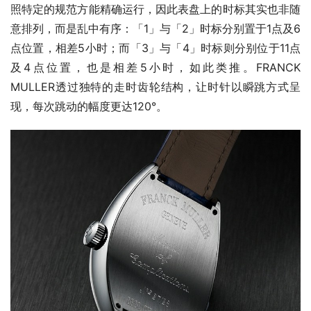
照特定的规范方能精确运行，因此表盘上的时标其实也非随
意排列，而是乱中有序：「1」与「2」时标分别置于1点及6
点位置，相差5小时；而「3」与「4」时标则分别位于11点
及4点位置，也是相差5小时，如此类推。FRANCK 
MULLER透过独特的走时齿轮结构，让时针以瞬跳方式呈
现，每次跳动的幅度更达120°。