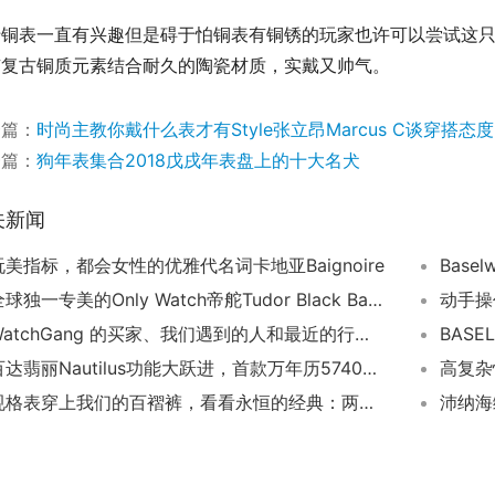
铜表一直有兴趣但是碍于怕铜表有铜锈的玩家也许可以尝试这只RADO Hyp
有复古铜质元素结合耐久的陶瓷材质，实戴又帅气。
一篇：
时尚主教你戴什么表才有Style张立昂Marcus C谈穿搭态度
一篇：
狗年表集合2018戊戌年表盘上的十大名犬
关新闻
玩美指标，都会女性的优雅代名词卡地亚Baignoire
Base
全球独一专美的Only Watch帝舵Tudor Black Bay Bronze One
动手操作：
WatchGang 的买家、我们遇到的人和最近的行业新闻的最新播客节目
BAS
百达翡丽Nautilus功能大跃进，首款万年历5740现身！
高复杂
规格表穿上我们的百褶裤，看看永恒的经典：两色劳力士 Datejust Ref。16233
沛纳海