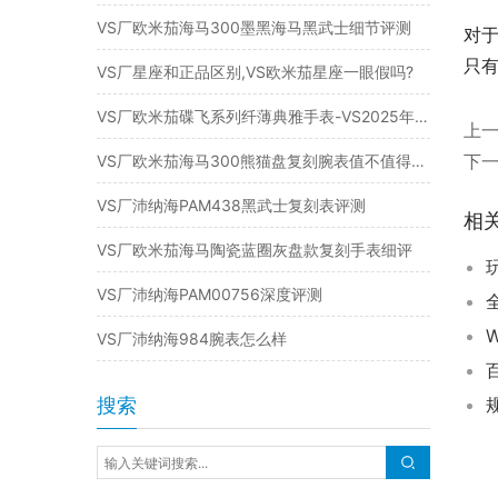
VS厂欧米茄海马300墨黑海马黑武士细节评测
对于
只
VS厂星座和正品区别,VS欧米茄星座一眼假吗?
VS厂欧米茄碟飞系列纤薄典雅手表-VS2025年新品复刻表
上
下
VS厂欧米茄海马300熊猫盘复刻腕表值不值得入手
VS厂沛纳海PAM438黑武士复刻表评测
相
VS厂欧米茄海马陶瓷蓝圈灰盘款复刻手表细评
VS厂沛纳海PAM00756深度评测
VS厂沛纳海984腕表怎么样
搜索