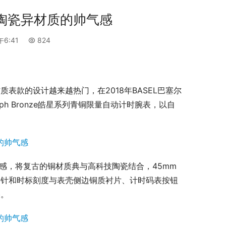
铜和陶瓷异材质的帅气感
午6:41
824
表款的设计越来越热门，在2018年BASEL巴塞尔
raph Bronze皓星系列青铜限量自动计时腕表，以自
元素设计灵感，将复古的铜材质典与高科技陶瓷结合，45mm
指针和时标刻度与表壳侧边铜质衬片、计时码表按钮
格。