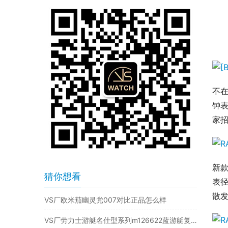
不在
钟表
家招
新款
猜你想看
表
散
VS厂欧米茄幽灵党007对比正品怎么样
VS厂劳力士游艇名仕型系列m126622蓝游艇复刻表是否值得入手-VS手表怎么样