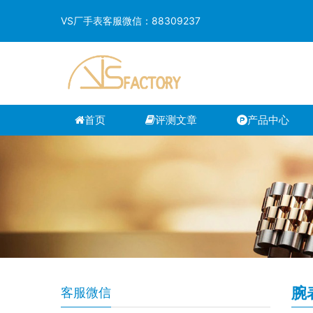
VS厂手表客服微信：88309237
首页
评测文章
产品中心
腕
客服微信