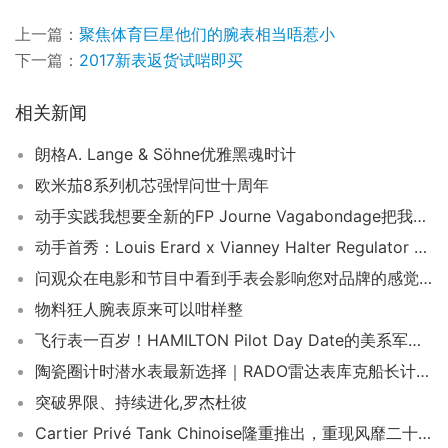
上一篇：
聚焦体育巨星他们的腕表相当唔惹小
下一篇：
2017新表返货试啱即买
相关新闻
朗格A. Lange & Söhne优雅黑魂时计
欧米茄8系列机芯强悍问世十周年
动手实践我想要全新的FP Journe Vagabondage把我锁起来并扔掉钥匙
动手首秀：Louis Erard x Vianney Halter Regulator 限量版腕表
问观众在电影和节目中看到手表会影响您对品牌的感觉吗
物料狂人腕表原来可以咁样整
飞行表一百岁！HAMILTON Pilot Day Date的美系军表复古风
陶瓷圈计时潜水表最新选择｜RADO雷达表库克船长计时码表【名表上手】
突破界限、持续进化,罗杰杜彼
Cartier Privé Tank Chinoise隆重推出，重现风靡二十年代的经典之作