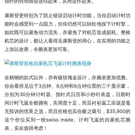
指针的转动就会连结起来，从而运作起来。
康斯登更特别为了防止错误启动计时功能，当你启动计时功
能时会感受到一点阻力，但你仍然可以轻松地按下计时掣，
如此既可以避免动力流失，亦避免了对机芯造成损耗。整枚
机芯的设计，都让人看得见康斯登的用心，在实用的功能之
上加以改善，令腕表更加可靠。
在精钢的款式以外，亦有镀玫瑰金设计，亦腕表更加优雅。
你会看得见位于3点钟、6点钟和9点钟位置的三个显示窗，
分别为30分钟计时器、指针式日历和小秒针表盘，日期时
间计时飞返全都拥有，实用度十足，而且衬衫返工应该是毫
无投诉的优美之选，而且价格也实在极之吸引，$35,900的
这个价位买到一校swiss made、计时飞返的自家机芯腕
表，实在值得考虑！