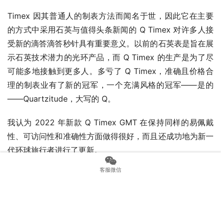
Timex 因其普通人的制表方法而闻名于世，因此它在主要
的方式中采用石英与值得头条新闻的 Q Timex 对许多人接
受新的滴答滴答秒针具有重要意义。以前的石英表是旨在展
示石英技术潜力的光环产品，而 Q Timex 的生产是为了尽
可能多地接触到更多人。多亏了 Q Timex，准确且价格合
理的制表业有了新的冠军，一个充满风格的冠军——是的
——Quartzitude，大写的 Q。
我认为 2022 年新款 Q Timex GMT 在保持同样的易佩戴
性、可访问性和准确性方面做得很好，而且还成功地为新一
代环球旅行者进行了更新。 
客服微信
上一篇：
走出月球表的阴影欧米茄星座的恒星历史
下一篇：
Jeffrey Kingston将在纽约钟表学会演讲
相关新闻