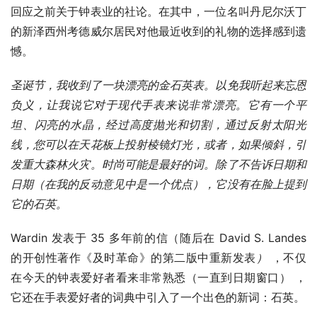
回应之前关于钟表业的社论。在其中，一位名叫丹尼尔沃丁
的新泽西州考德威尔居民对他最近收到的礼物的选择感到遗
憾。 
圣诞节，我收到了一块漂亮的金石英表。以免我听起来忘恩
负义，让我说它对于现代手表来说非常漂亮。它有一个平
坦、闪亮的水晶，经过高度抛光和切割，通过反射太阳光
线，您可以在天花板上投射棱镜灯光，或者，如果倾斜，引
发重大森林火灾。时尚可能是最好的词。除了不告诉日期和
日期（在我的反动意见中是一个优点），它没有在脸上提到
它的石英。
Wardin 发表于 35 多年前的信（随后在 David S. Landes 
的开创性著作《及时革命》的第二版中重新发表
）
 ，不仅
在今天的钟表爱好者看来非常熟悉（一直到日期窗口） ，
它还在手表爱好者的词典中引入了一个出色的新词：石英。