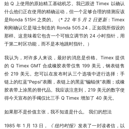
始 Q 上使用的原始精工基础机芯。我已跟进 Timex 以确认
什么他们正在使用的精确运动，但一个足够合理的猜测应该
是Ronda 515H 之类的。（* 
22 年 5 月 2 日更新
：Timex 
刚刚确认它是瑞士制造的 Ronda 505.24，正如我所假设的
那样。这意味着它包含一个可独立调节的 24 小时指针，用
于第二时区功能，而不是本地跳时指针。） 
我认为，对许多人来说，最好的消息是价格。Timex 提供
的 Q Timex GMT 合成橡胶表带仅售 199 美元，钢表链售
价 219 美元。您可以在发布时从三个选项中进行选择：手
链上的红蓝“Pepsi”表圈，表链上的黑蓝“蝙蝠侠”表圈；或橡
胶表带上涂黑的替代品。我应该注意到，219 美元的数字使
得今天宣布的手镯仅比三手 Q Timex 增加了 40 美元。 
如果那不是价值主张，我不知道是什么。 我们的想法
1985 年 1 月 13 日，
《
纽约时报》
发表了一封读者信，以