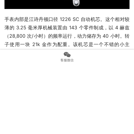
手表内部是江诗丹顿口径 1226 SC 自动机芯。这个相对较
薄的 3.25 毫米厚机械装置由 143 个零件制成，以 4 赫兹
（28,800 次/小时）的频率运行，动力储存为 40 小时。转
子使用一块 21k 金作为配重。该机芯是一个不错的小主
力，提供时间和日期。随着当今更现代的机芯展示新材料和
客服微信
更低的动力储备，有人可能会认为江诗丹顿可能会考虑在未
来的机芯中提高赌注。话虽如此，1226 SC 机芯可能不是
最漂亮的机芯，但它完成了工作，不应该为您提供任何可抱
怨的东西。