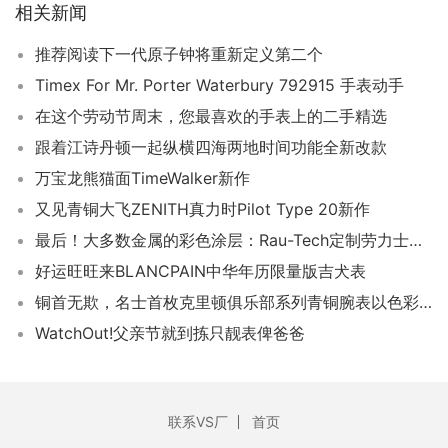
相关新闻
推荐阅读下一代原子钟将重新定义第二个
Timex For Mr. Porter Waterbury 792915 手表动手
在这个劳动节周末，您最喜欢的手表上的二手精选
跟着江诗丹顿一起纵横四海两地时间功能全新改款
万宝龙熊猫面TimeWalker新作
又见青铜大飞ZENITH真力时Pilot Type 20新作
最后！大多数金属的彩色涂层：Rau-Tech定制劳力士手表和其他手表
好运旺旺来BLANCPAIN中华年历限量版吉犬表
铜首无欺，名士首枚克里顿俱乐部系列青铜腕表以色彩展现名流风格
WatchOut!父亲节就到拣只靓表俾爸爸
联系VS厂
首页