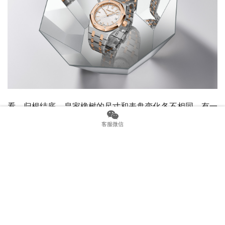
看，归根结底，皇家橡树的尺寸和表盘变化各不相同。有一
个版本适合每个人的兴趣和用例（尽管有可用性）。在其成
客服微信
立 50 周年之际，AP 认为适合使其 37mm 系列更独特、更
独立。这并没有错。生日快乐。
上一篇：
就价格上涨、大坂直美和NFT采访Frédéric
Arnault
下一篇：
在皇家橡树计时码表的设计演变中引入小调整和大
影响