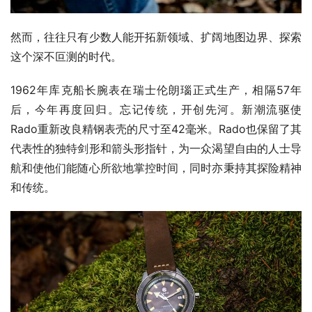
然而，往往只有少数人能开拓新领域、扩阔地图边界、探索
这个深不叵测的时代。
1962年库克船长腕表在瑞士伦朗瑙正式生产，相隔57年
后，今年再度回归。忘记传统，开创先河。新潮流驱使
Rado重新改良精钢表壳的尺寸至42毫米。Rado也保留了其
代表性的独特剑形和箭头形指针，为一众渴望自由的人士导
航和使他们能随心所欲地掌控时间，同时亦秉持其探险精神
和传统。