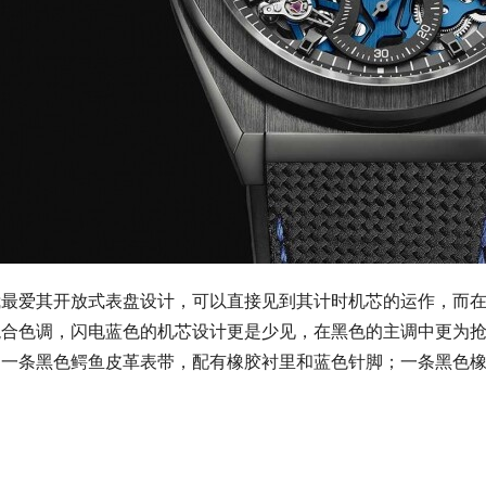
腕表不熟悉的人，如果介绍计时表，是必定要讲Zenith，是因为
lex Daytona，也是使用Zenith的El Primero 410Z机芯为基础去
产的百分之一秒计时的机械腕表，计时码表拥有每小时360,000次（
，实现1/100秒精确计时。将计时表的市场推向另一个领域！百分
两位数，却可以在机械腕表之上呈现的精准度，就算你不会时时
享受，1/100秒以每秒一圈的闪电速度扫过表圈，那一种速度