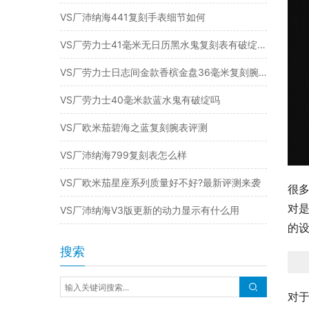
VS厂沛纳海441复刻手表细节如何
VS厂劳力士41毫米无日历黑水鬼复刻表有破绽吗（复刻腕表值得入手吗）
VS厂劳力士日志间金款香槟金盘36毫米复刻腕表怎么样
VS厂劳力士40毫米款蓝水鬼有破绽吗
VS厂欧米茄碧海之蓝复刻腕表评测
VS厂沛纳海799复刻表怎么样
VS厂欧米茄星座系列质量好不好?最新评测来袭
很多
对是
VS厂沛纳海V3版更新的动力显示有什么用
的
搜索