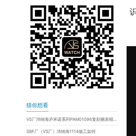
识
猜你想看
VS厂沛纳海庐米诺系列PAM01096复刻腕表细节评测
SBF厂（VS厂）沛纳海1114做工如何