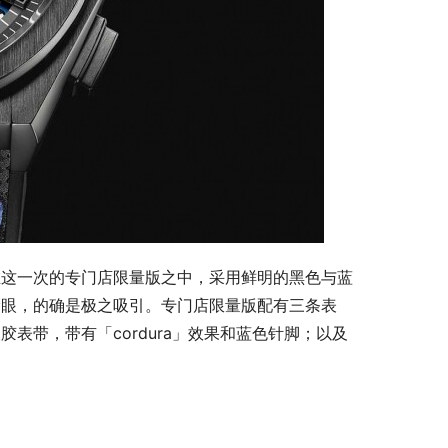
一向Zenith都是计时表的专家，早期的自动上链
改造。而Zenith的DEFY El Primero 21，是市场罕见
50赫兹）的超卓振频，是其前身El Primero的
之一秒有多好厉害？不就是你玩G-Shock计时的
刻刻需要如此精准的计时，但按动计时来把玩，却是
感的视觉冲击，是另一种感官体验！