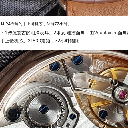
UJ P4专属的手上链机芯，储能72小时。
：1.传统复古的泪滴表耳。2.机刻雕纹面盘，由Voutilainen面
手上链机芯。21600震频，72小时储能。