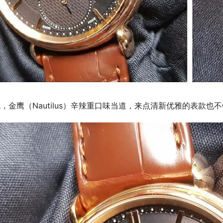
，金鹰（Nautilus）辛辣重口味当道，来点清新优雅的表款也