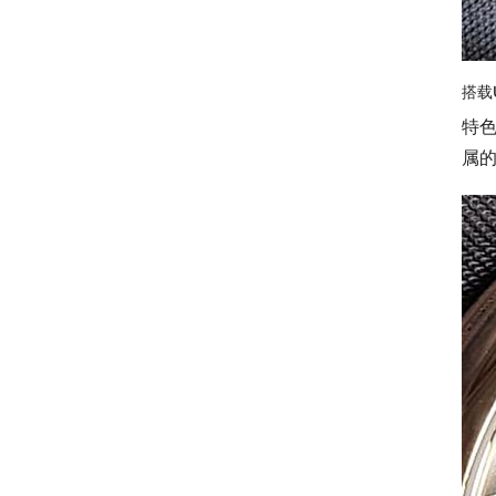
搭载
特色
属的