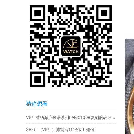
猜你想看
VS厂沛纳海庐米诺系列PAM01096复刻腕表细节评测
SBF厂（VS厂）沛纳海1114做工如何