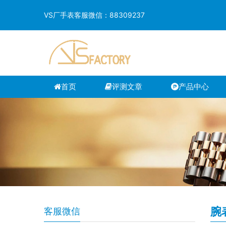
VS厂手表客服微信：88309237
首页
评测文章
产品中心
腕
客服微信