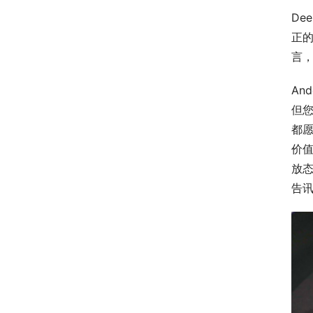
De
正
言，
An
但您
都
价
放
告