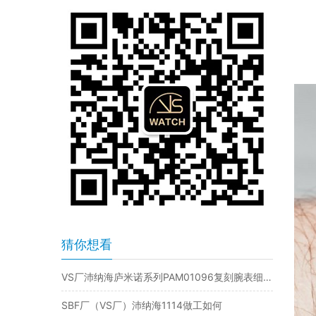
猜你想看
VS厂沛纳海庐米诺系列PAM01096复刻腕表细节评测
SBF厂（VS厂）沛纳海1114做工如何