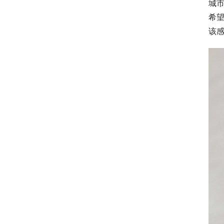
城
希
该