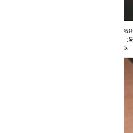
我还
（显
实，