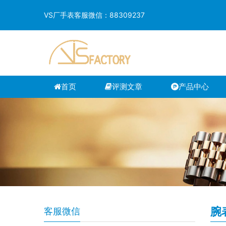
VS厂手表客服微信：88309237
首页
评测文章
产品中心
腕
客服微信