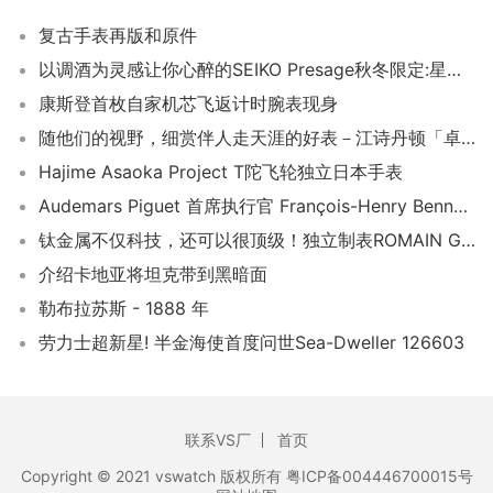
复古手表再版和原件
以调酒为灵感让你心醉的SEIKO Presage秋冬限定:星空& 樱吹雪
康斯登首枚自家机芯飞返计时腕表现身
随他们的视野，细赏伴人走天涯的好表－江诗丹顿「卓尔不群」展
Hajime Asaoka Project T陀飞轮独立日本手表
Audemars Piguet 首席执行官 François-Henry Bennahmias 将于 2023 年离开 AP
钛金属不仅科技，还可以很顶级！独立制表ROMAIN GAUTHIER的Insight Micro-Rotor
介绍卡地亚将坦克带到黑暗面
勒布拉苏斯 - 1888 年
劳力士超新星! 半金海使首度问世Sea-Dweller 126603
联系VS厂
首页
Copyright © 2021 vswatch 版权所有 粤ICP备004446700015号