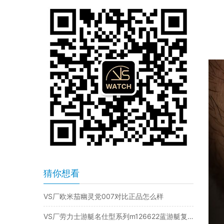
猜你想看
VS厂欧米茄幽灵党007对比正品怎么样
VS厂劳力士游艇名仕型系列m126622蓝游艇复刻表是否值得入手-VS手表怎么样