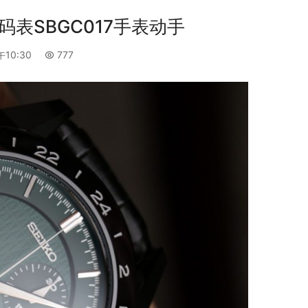
时码表SBGC017手表动手
午10:30
777