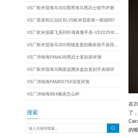
VS厂欧米茄海马300墨黑海马黑武士细节评测
VS厂星座和正品区别,VS欧米茄星座一眼假吗?
VS厂欧米茄碟飞系列纤薄典雅手表-VS2025年新品复刻表
VS厂欧米茄海马300熊猫盘复刻腕表值不值得入手
VS厂沛纳海PAM438黑武士复刻表评测
VS厂欧米茄海马陶瓷蓝圈灰盘款复刻手表细评
VS厂沛纳海PAM00756深度评测
VS厂沛纳海984腕表怎么样
在2
搜索
了，
Ce
的