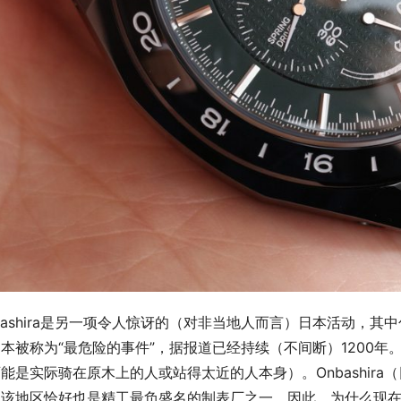
bashira是另一项令人惊讶的（对非当地人而言）日本活动，
本被称为“最危险的事件”，据报道已经持续（不间断）1200
能是实际骑在原木上的人或站得太近的人本身）。Onbashir
该地区恰好也是精工最负盛名的制表厂之一。因此，为什么现在有限量