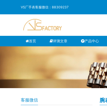
VS厂手表客服微信：88309237
首页
评测文章
产品中心
腕
客服微信