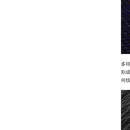
多
割
何