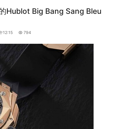
lot Big Bang Sang Bleu
午12:15
794