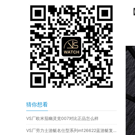
【
猜你想看
VS厂欧米茄幽灵党007对比正品怎么样
VS厂劳力士游艇名仕型系列m126622蓝游艇复刻表是否值得入手-VS手表怎么样