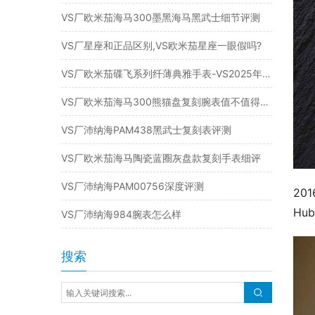
VS厂欧米茄海马300墨黑海马黑武士细节评测
VS厂星座和正品区别,VS欧米茄星座一眼假吗?
VS厂欧米茄碟飞系列纤薄典雅手表-VS2025年新品复刻表
VS厂欧米茄海马300熊猫盘复刻腕表值不值得入手
VS厂沛纳海PAM438黑武士复刻表评测
VS厂欧米茄海马陶瓷蓝圈灰盘款复刻手表细评
VS厂沛纳海PAM00756深度评测
201
Hu
VS厂沛纳海984腕表怎么样
搜索