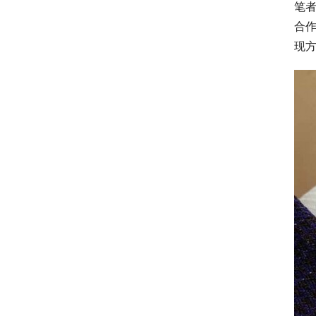
笔者
合
现