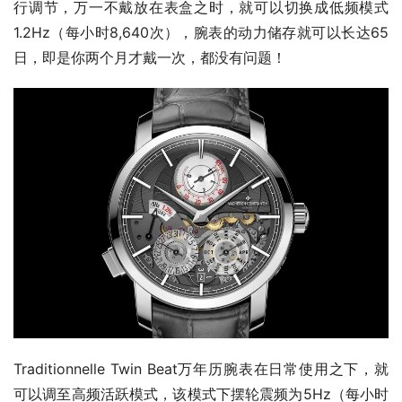
行调节，万一不戴放在表盒之时，就可以切换成低频模式
1.2Hz（每小时8,640次），腕表的动力储存就可以长达65
日，即是你两个月才戴一次，都没有问题！
Traditionnelle Twin Beat万年历腕表在日常使用之下，就
可以调至高频活跃模式，该模式下摆轮震频为5Hz（每小时