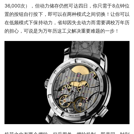
36,000次），但动力储存仍然可达四日，你只需于8点钟位
置的按钮自行按下，即可以在两种模式之间切换！让你可以
在低频模式下保持动力，省却因失去动力而需要调校万年历
的担心，可说是为万年历这工义解决重要难题的一步！