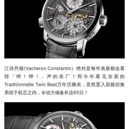
江诗丹顿(Vacheron Constantin）绝对是每年表展都会看
得「哗！哗！」声的表厂！而今年看见全新的
Traditionnelle Twin Beat万年历腕表，竟然置入双频切换
系统于机芯之内，令动力储备长达65日！