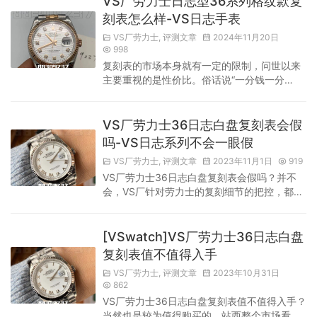
VS厂劳力士日志型36系列格纹款复
日志系列一向是非常受欢迎的款式，也是劳力
刻表怎么样-VS日志手表
士的热销冠军，因此吸引了许多劳力士的爱好
VS厂劳力士
,
评测文章
2024年11月20日
者。再加上其价格相对合理，佩戴时被质疑的
998
可能性远低于潜水表等款式。因此，劳力士日
复刻表的市场本身就有一定的限制，问世以来
志系列在复刻市场中非常热门，竞争也...
主要重视的是性价比。俗话说“一分钱一分
货”，这是很正常的。假如你无法接受复刻表可
能存在的瑕疵，那么其实真的没有必要购买复
刻表。最初，复刻表的推出是为了满足广大钟
VS厂劳力士36日志白盘复刻表会假
表爱好者对名表的热爱。名表的市场宣传做得
吗-VS日志系列不会一眼假
很到位，因此吸引了很多对手表感兴趣的朋
VS厂劳力士
,
评测文章
2023年11月1日
919
友。复刻表作为替代品，就是为了让喜欢名表
VS厂劳力士36日志白盘复刻表会假吗？并不
的朋友可以以更合理的价格获得他们想要的款
会，VS厂针对劳力士的复刻细节的把控，都是
式。在这里，VSwatch想推荐一款：VS...
非常细腻到位的，单纯依靠眼睛来看的话，几
乎完全看不出破绽！如果不是VS厂能够做到这
一点，早就被市场其他厂家淘汰了，而出色的
[VSwatch]VS厂劳力士36日志白盘
外观只要不是过专业级别的检验，与原装其实
复刻表值不值得入手
没什么区别！这同样也是，VS厂能够占据劳力
VS厂劳力士
,
评测文章
2023年10月31日
士复刻高端市场三年的原因。自然是完全足以
862
满足日常的使用需求，而且惟妙惟肖的还原，
VS厂劳力士36日志白盘复刻表值不值得入手？
让其与原装呈现出的视觉效果以及上...
当然也是较为值得购买的，站西整个市场看起