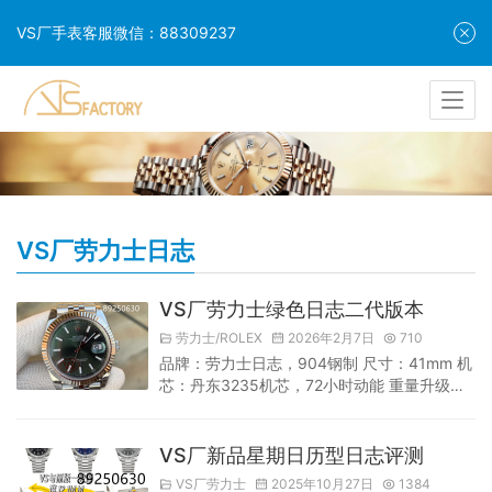
VS厂手表客服微信：88309237
VS厂劳力士日志
VS厂劳力士绿色日志二代版本
劳力士/ROLEX
2026年2月7日
710
品牌：劳力士日志，904钢制 尺寸：41mm 机
芯：丹东3235机芯，72小时动能 重量升级为
原版一致，再就是真VS厂V2圈口升级电镀白金
圈重量与原版一致，不掉色不氧化，
VS厂新品星期日历型日志评测
VS厂劳力士
2025年10月27日
1384