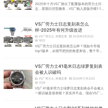
2025年十月VS厂推出了配重版本的劳力士日
志，星期日历型腕表，VS厂购入原版开模1:1
开模具制作，细节精湛，机芯采用真正3235血
统➕日期模块的一体机。非市场上海假一体机
用老3135基础 东拼西凑的一体机。内外兼
VS厂劳力士日志复刻表怎么
修，高配置，性价比高，做工精良。 VS厂的劳
样-2025年有何升级改进
力士日志始终与原版厚度保持一致的配重（原
VS厂劳力士
,
评测文章
2025年5月20日
版厚度12.1MM ）非市场为了加重把底盖加厚
1625
到12.73MM改变了尺寸，不是真正1:1还原复
VS厂劳力士日志复刻表怎么样？现如今市场
刻，再...
top1版本，从细节把控的角度来说，整个市场
完全没有对手！超高的还原，如果不是做鉴
定，单纯日常佩戴完全满足日常需求，不会被
任何人看破！机芯方面稳定性也一如既往的优
VS厂劳力士41毫米日志绿萝复刻表
秀，而且功能与操作方式都是同步的！正因如
会被人识破吗
此，VS厂才会深受市场喜爱！有着极高的口
VS厂劳力士
,
评测文章
2024年11月23日
碑！ 2025年有何升级改进！此次升级，主要
1529
是细节点的进一步完善，如果已经入手上一个
VS厂41毫米劳力士绿萝日志复刻表会不会被人
版本，那么这个版本没有必要入手！此...
一眼识破是假表呢？其实并不会。现在VS厂复
刻表只是无法通过专业的鉴定而已，但要说它
有明显的瑕疵让人一眼看出是假货，那是完全
不可能的。各位表友完全可以放心！劳力士的