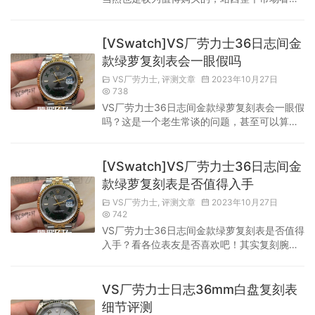
来不大，可是市场竞争异常激烈的行业！根本
原因是因为市场讲究的是一个胜者通吃是基
调，而劳力士日志系列自然也是如此，甚至可
[VSwatch]VS厂劳力士36日志间金
以说竞争强度特别高！主要是因为劳力士这个
款绿萝复刻表会一眼假吗
品牌的市场辨识度太过了，尤其是国内劳力士
VS厂劳力士
,
评测文章
2023年10月27日
的名气远超其品牌，自然让一个又一个的厂家
738
相互竞争，而VS厂就是其中遥遥领先的那一
VS厂劳力士36日志间金款绿萝复刻表会一眼假
个，卓越的质量自然不会让人失望！也是V...
吗？这是一个老生常谈的问题，甚至可以算作
市场中常见的问题代表。做工质量方面VS厂做
的非常到位，自然也让这款VS厂劳力士36日志
间金款绿萝复刻表的质量，完全不会让各位表
[VSwatch]VS厂劳力士36日志间金
友失望，是完全不存在一眼假的！而且不要小
款绿萝复刻表是否值得入手
看这个市场，能够吃下劳力士日志这个市场的
VS厂劳力士
,
评测文章
2023年10月27日
VS厂，在复刻方面真的一点都不弱！须知道劳
742
力士日志这个款式，这个款式开模的厂家太多
VS厂劳力士36日志间金款绿萝复刻表是否值得
太多了，而且舍得下本原装开模...
入手？看各位表友是否喜欢吧！其实复刻腕表
是否值得入手，完全就看三个点！一个是外
观，复刻腕表所同步的设计都是原装的款式，
设计方面其实是比较OK的，而且如果不是款式
VS厂劳力士日志36mm白盘复刻表
比较火的话。几乎是不会有厂家去制作去还原
细节评测
的，更何况是劳力士日志这个款式！这个款式