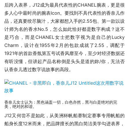
后跨入表界，J12成为最具代表性的CHANEL腕表，更是很
多人心中最时尚的腕表Icon。要找到不具代表性的香奈儿作
品，还真要绞尽脑汁，大家都想入手的2.55包、第一款以设
计师为名的香水No.5，怎么如此恰好都是数字构成？这不
是巧合，而是CHANEL女士把数字视为是自己的Lucky 
Charm，设计在1955年2月的包款成就了2.55，调配于
1921年的首款香氛第五号试香风靡至今，至少对经济数据还
有听没懂，但讲起产品名称倒是头头是道的妳/你，无法否
认香奈儿透过数字说故事的高段。
香奈儿女士认为：黑色涵盖一切，白色亦然，黑与白是绝对的完
美，绝对的和谐。
J12又何尝不是如此，从美洲杯帆船赛制定赛事专用帆船的
船身长度12米而来，把品牌擅长的黑白简洁美学勾进表界，