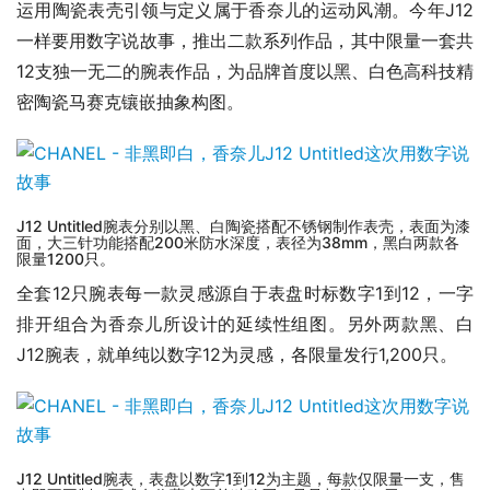
运用陶瓷表壳引领与定义属于香奈儿的运动风潮。今年J12
一样要用数字说故事，推出二款系列作品，其中限量一套共
12支独一无二的腕表作品，为品牌首度以黑、白色高科技精
密陶瓷马赛克镶嵌抽象构图。
J12 Untitled腕表分别以黑、白陶瓷搭配不锈钢制作表壳，表面为漆
面，大三针功能搭配200米防水深度，表径为38mm，黑白两款各
限量1200只。
全套12只腕表每一款灵感源自于表盘时标数字1到12，一字
排开组合为香奈儿所设计的延续性组图。另外两款黑、白
J12腕表，就单纯以数字12为灵感，各限量发行1,200只。
J12 Untitled腕表，表盘以数字1到12为主题，每款仅限量一支，售