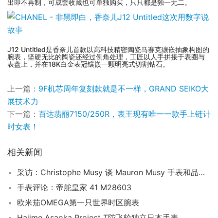
出即不再制，可成套收藏也可单独购买，只只都是独一无二。
J12 Untitled是香奈儿首款以高科技精密陶瓷马赛克镶嵌抽象构图的
腕表，坚硬无比的陶瓷还经过倒角处理，工匠以人手拼接于表圈与
表盘上，并在18K白金表冠镶嵌一颗明亮式切割钻石。
上一篇：
9F机芯周年复刻款就是不一样，GRAND SEIKO大
展技术力
下一篇：
百达翡丽7150/250R，表王现有唯一一款手上链计
时女表！
相关新闻
采访：Christophe Musy 谈 Mauron Musy 手表和品牌的未来发展
手表评论：帝舵皇家 41 M28603
欧米茄OMEGA第一只世界时区腕表
Hajime Asaoka Project T陀飞轮独立日本手表